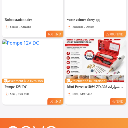
Robot stationnaire
vente voiture chery qq
Sousse , Khezama
Manouba , Denden
650 TND
22.000 TND
Paiement à la livraison
Paiement à la livraison
Pompe 12V DC
Mini Perceuse 50W ZD-308 مع حقيبة وإكسسوارات
Sfax , Sfax Ville
Sfax , Sfax Ville
50 TND
48 TND