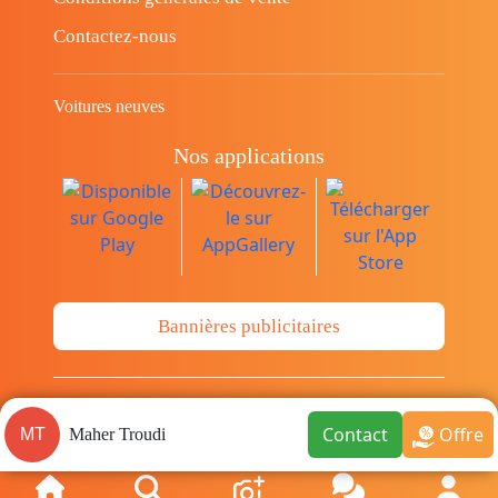
Contactez-nous
Voitures neuves
Nos applications
Bannières publicitaires
© Copyright 2014-2026 Cava.tn Limited Tous
Contact
Offre
MT
Maher Troudi
les droits sont réservés.