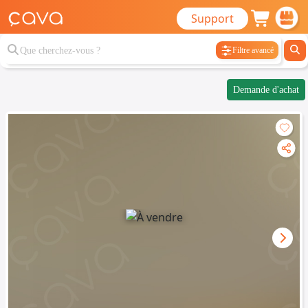
Support
Filtre avancé
Demande d'achat