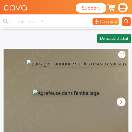
Support
Filtre avancé
Demande d'achat