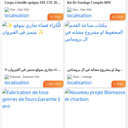
Loupe à lentille optique 10X 15X 20X 25X
Kit De Soudage Complet 60W
Sfax , Sfax Ville
Sfax , Sfax Ville
55 TND
65 TND
مكنات صناعة الفحم المضغوط او مشروع مشابه في ال بروساس
✨ للّكراء فضاء تجاري بموقع متميز في القيروان ✨
Kairouan , Kairouan ville
Tunis , Carthage
3.500 TND
1 TND