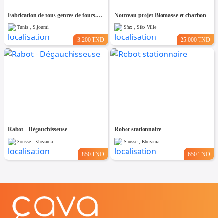
Fabrication de tous genres de fours.Garantie 5 ans
Nouveau projet Biomasse et charbon
Tunis , Sijoumi
Sfax , Sfax Ville
3.200 TND
25.000 TND
Rabot - Dégauchisseuse
Robot stationnaire
Sousse , Khezama
Sousse , Khezama
850 TND
650 TND