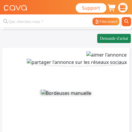
Support
Filtre avancé
Demande d'achat