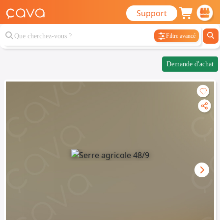
Support
Filtre avancé
Demande d'achat