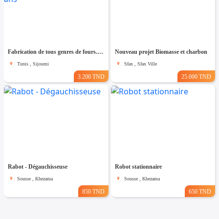
Fabrication de tous genres de fours.Garantie 5 ans
Nouveau projet Biomasse et charbon
Tunis , Sijoumi
Sfax , Sfax Ville
3.200 TND
25.000 TND
Rabot - Dégauchisseuse
Robot stationnaire
Sousse , Khezama
Sousse , Khezama
850 TND
650 TND