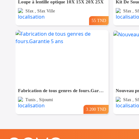
Loupe à lentille optique 10X 15X 20X 25X
Kit De So
Sfax , Sfax Ville
Sfax , Sf
55 TND
Fabrication de tous genres de fours.Garantie 5 ans
Nouveau pr
Tunis , Sijoumi
Sfax , Sf
3.200 TND