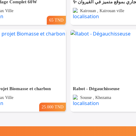
udage Complet 60W
ax Ville
Kairouan , Kairouan ville
65 TND
ojet Biomasse et charbon
Rabot - Dégauchisseuse
ax Ville
Sousse , Khezama
25.000 TND