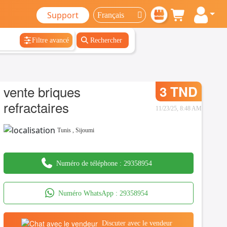
Support
Filtre avancé
Rechercher
vente briques
3 TND
refractaires
11/23/25, 8:48 AM
Tunis
,
Sijoumi
Numéro de téléphone :
29358954
Numéro WhatsApp :
29358954
Discuter avec le vendeur