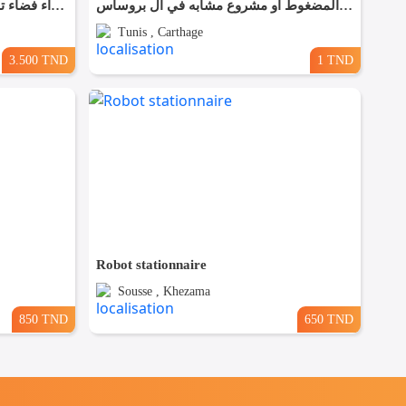
مكنات صناعة الفحم المضغوط او مشروع مشابه في ال بروساس
✨ للّكراء فضاء تجاري بموقع متميز في القيروان ✨
Tunis , Carthage
3.500 TND
1 TND
Robot stationnaire
Sousse , Khezama
850 TND
650 TND