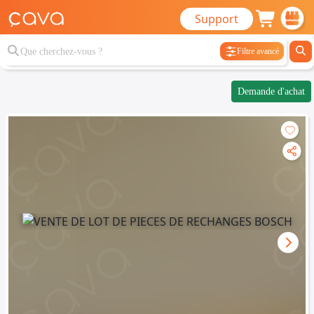
Support
Filtre avancé
Demande d'achat