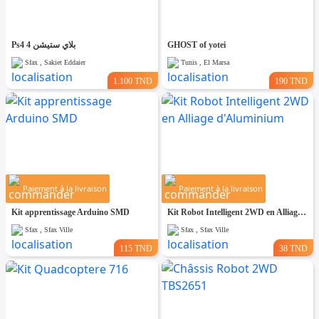
Ps4 بلاي ستيشن 4
GHOST of yotei
Sfax , Sakiet Eddaier
Tunis , El Marsa
1.100 TND
190 TND
Paiement à la livraison
Paiement à la livraison
Kit apprentissage Arduino SMD
Kit Robot Intelligent 2WD en Alliage d'Aluminium
Sfax , Sfax Ville
Sfax , Sfax Ville
115 TND
38 TND