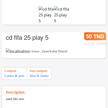
50 TND
cd fifa 25 play 5
12/11/25, 2:18 PM
Sousse
,
Zaouit Ksibat Thrayett
Catégorie
Sous-catégorie
Loisirs & jeux
Jeux & Jouets
Description
used like new