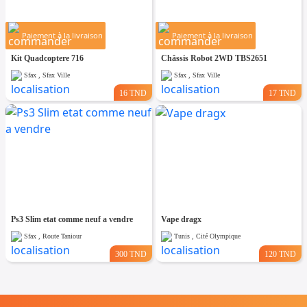
Paiement à la livraison
Paiement à la livraison
Kit Quadcoptere 716
Châssis Robot 2WD TBS2651
Sfax , Sfax Ville
Sfax , Sfax Ville
16 TND
17 TND
Ps3 Slim etat comme neuf a vendre
Vape dragx
Sfax , Route Taniour
Tunis , Cité Olympique
300 TND
120 TND