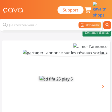
Support
Filtre avancé
Demande d'achat