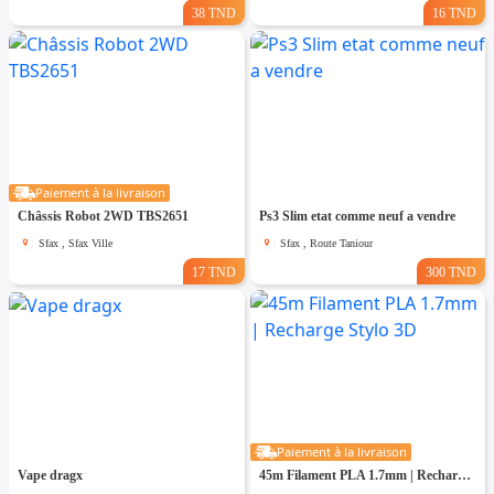
38 TND
16 TND
Paiement à la livraison
Châssis Robot 2WD TBS2651
Ps3 Slim etat comme neuf a vendre
Sfax , Sfax Ville
Sfax , Route Taniour
17 TND
300 TND
Paiement à la livraison
Vape dragx
45m Filament PLA 1.7mm | Recharge Stylo 3D