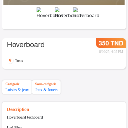
350 TND
Hoverboard
8/20/25, 4:05 PM
Tunis
Catégorie
Sous-catégorie
Loisirs & jeux
Jeux & Jouets
Description
Hoverboard techboard
Led Bleu