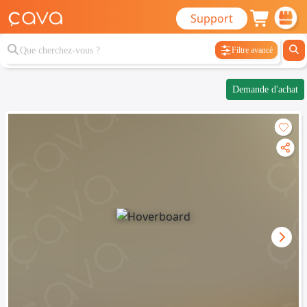
Support
Filtre avancé
Demande d'achat