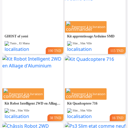
Paiement à la livraison
GHOST of yotei
Kit apprentissage Arduino SMD
Tunis , El Marsa
Sfax , Sfax Ville
190 TND
115 TND
Paiement à la livraison
Paiement à la livraison
Kit Robot Intelligent 2WD en Alliage d'Aluminium
Kit Quadcoptere 716
Sfax , Sfax Ville
Sfax , Sfax Ville
38 TND
16 TND