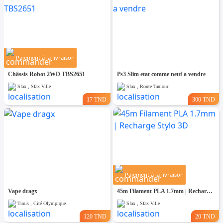
Paiement à la livraison
Châssis Robot 2WD TBS2651
Ps3 Slim etat comme neuf a vendre
Sfax , Sfax Ville
Sfax , Route Taniour
17 TND
300 TND
Paiement à la livraison
Vape dragx
45m Filament PLA 1.7mm | Recharge Stylo 3D
Tunis , Cité Olympique
Sfax , Sfax Ville
120 TND
20 TND