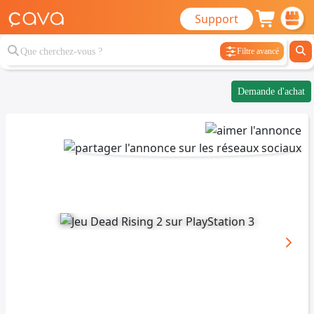
Support
Filtre avancé
Demande d'achat