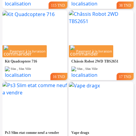
115 TND
38 TND
Paiement à la livraison
Paiement à la livraison
Kit Quadcoptere 716
Châssis Robot 2WD TBS2651
Sfax , Sfax Ville
Sfax , Sfax Ville
16 TND
17 TND
Ps3 Slim etat comme neuf a vendre
Vape dragx