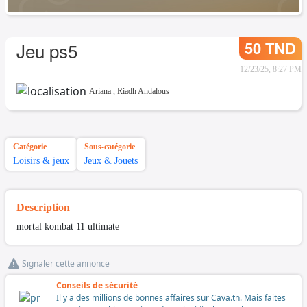
50 TND
Jeu ps5
12/23/25, 8:27 PM
Ariana
,
Riadh Andalous
Catégorie
Sous-catégorie
Loisirs & jeux
Jeux & Jouets
Description
mortal kombat 11 ultimate
Signaler cette annonce
Conseils de sécurité
Il y a des millions de bonnes affaires sur Cava.tn. Mais faites