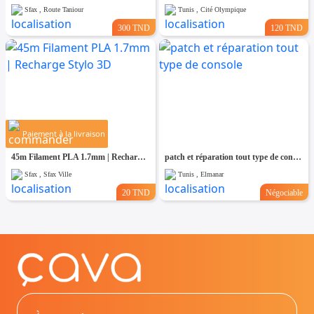
Sfax , Route Taniour
Tunis , Cité Olympique
300 TND
120 TND
Paiement à la livraison
45m Filament PLA 1.7mm | Recharge Stylo 3D
patch et réparation tout type de console
Sfax , Sfax Ville
Tunis , Elmanar
20 TND
Négociable