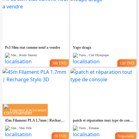
Ps3 Slim etat comme neuf a vendre
Vape dragx
Sfax , Route Taniour
Tunis , Cité Olympique
300 TND
120 TND
Paiement à la livraison
45m Filament PLA 1.7mm | Recharge Stylo 3D
patch et réparation tout type de console
Sfax , Sfax Ville
Tunis , Elmanar
20 TND
Négociable