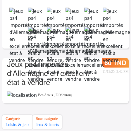
60 TND
Jeux ps4 importés
d'Allemagne en excellent
11/12/25, 2:42 PM
état à vendre
Ben Arous
,
El Mourouj
Catégorie
Sous-catégorie
Loisirs & jeux
Jeux & Jouets