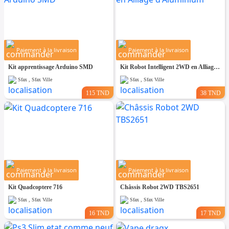
Paiement à la livraison
Paiement à la livraison
Kit apprentissage Arduino SMD
Kit Robot Intelligent 2WD en Alliage d'Aluminium
Sfax , Sfax Ville
Sfax , Sfax Ville
115 TND
38 TND
Paiement à la livraison
Paiement à la livraison
Kit Quadcoptere 716
Châssis Robot 2WD TBS2651
Sfax , Sfax Ville
Sfax , Sfax Ville
16 TND
17 TND