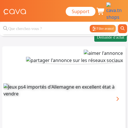
Support
Filtre avancé
Demande d'achat