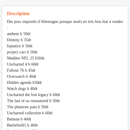
Description
Des jeux importés d'Allemagne presque neufs en très bon état à vendre
:
anthem b 50dt
Destiny b 35dt
Injustice b 50dt
project cars b 50dt
Madden NFL 25 b50dt
Uncharted 4 b 60dt
Fallout 76 b 45dt
Overwatch b 40dt
Hidden agenda b50dt
Watch dogs b 40dt
Uncharted the lost legacy b 60dt
The last of us remastered b 50dt
The phantom pain b 50dt
Uncharted collection b 60dt
Batman b 40dt
Battlefield1 b 40dt