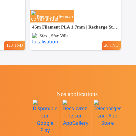
Paiement à la livraison
45m Filament PLA 1.7mm | Recharge Stylo 3D
Sfax , Sfax Ville
120 TND
20 TND
Nos applications