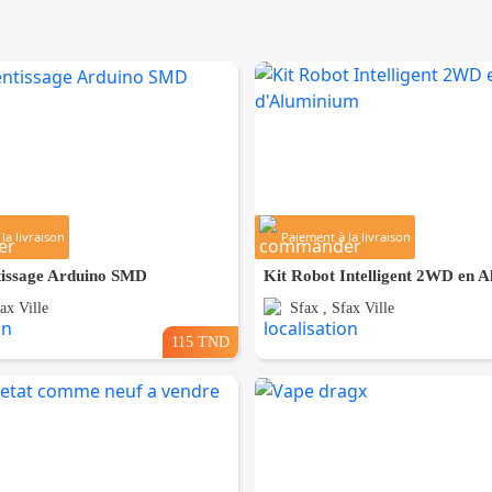
la livraison
Paiement à la livraison
tissage Arduino SMD
ax Ville
Sfax , Sfax Ville
115 TND