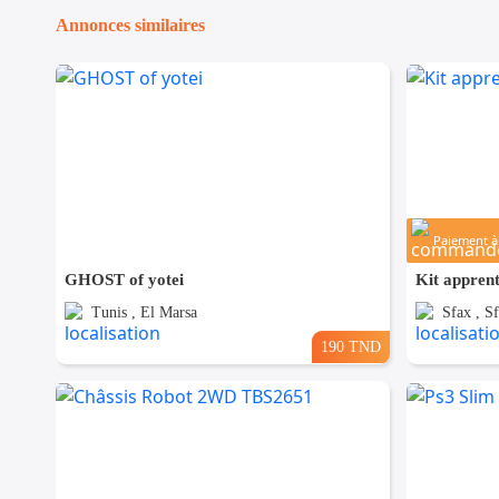
Annonces similaires
Paiement à 
GHOST of yotei
Kit appren
Tunis , El Marsa
Sfax , Sf
190 TND