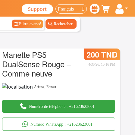
Support
Filtre avancé
Rechercher
Manette PS5
200 TND
DualSense Rouge –
4/30/26, 10:16 PM
Comme neuve
Ariana
,
Ennasr
Numéro de téléphone :
+21623623601
Numéro WhatsApp :
+21623623601