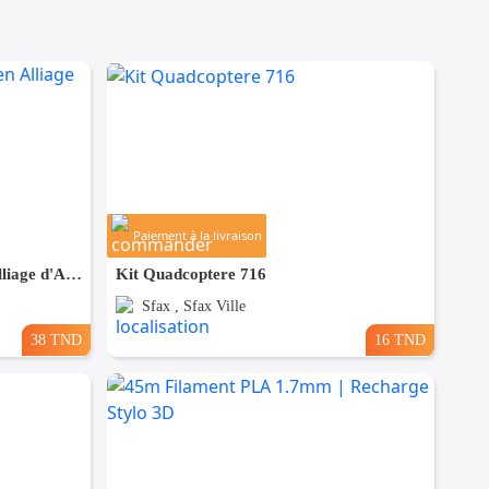
Paiement à la livraison
Kit Robot Intelligent 2WD en Alliage d'Aluminium
Kit Quadcoptere 716
Sfax , Sfax Ville
38 TND
16 TND