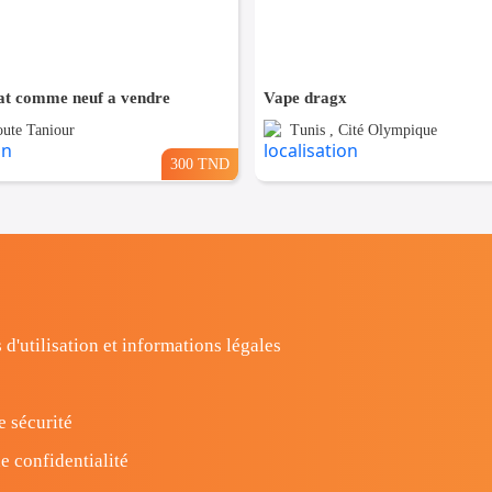
tat comme neuf a vendre
Vape dragx
oute Taniour
Tunis , Cité Olympique
300 TND
 d'utilisation et informations légales
e sécurité
e confidentialité