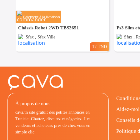
Paiement à la livraison
Châssis Robot 2WD TBS2651
Ps3 Slim e
Sfax , Sfax Ville
Sfax , R
17 TND
Conditions
À propos de nous
Aidez-moi
cava.tn site gratuit des petites annonces en
Tunisie: Chattez, discutez et négociez. Les
Conseils d
vendeurs et acheteurs prés de chez vous en
Politique d
simple clic.