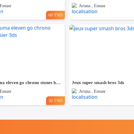
 Ennasr
Ariana , Ennasr
60 TND
Jeux inazuma eleven go chrono stones brasier 3ds
Jeux super smash bros 3ds
 Ennasr
Ariana , Ennasr
30 TND