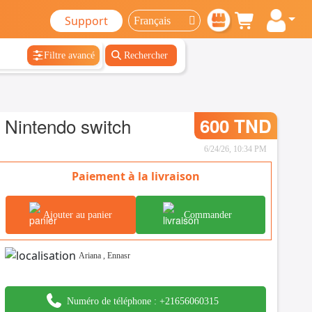
Support
Filtre avancé
Rechercher
Nintendo switch
600 TND
6/24/26, 10:34 PM
Paiement à la livraison
Ajouter au panier
Commander
Ariana
,
Ennasr
Numéro de téléphone :
+21656060315