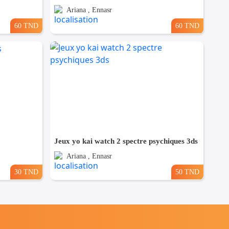
Ariana , Ennasr
60 TND
60 TND
Jeux yo kai watch 2 spectre psychiques 3ds
Ariana , Ennasr
30 TND
50 TND