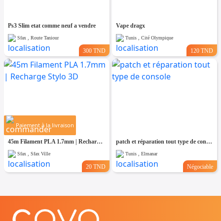
Ps3 Slim etat comme neuf a vendre
Vape dragx
Sfax , Route Taniour
Tunis , Cité Olympique
300 TND
120 TND
Paiement à la livraison
45m Filament PLA 1.7mm | Recharge Stylo 3D
patch et réparation tout type de console
Sfax , Sfax Ville
Tunis , Elmanar
20 TND
Négociable