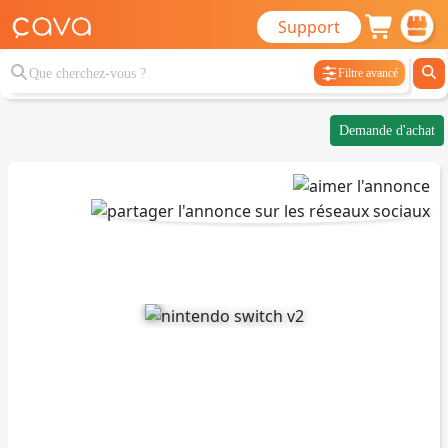
Support
Filtre avancé
Demande d'achat