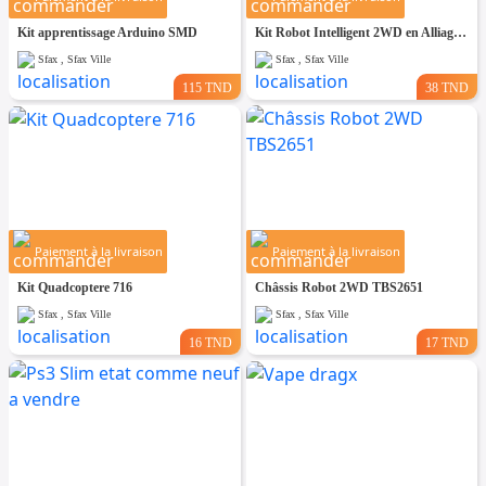
Kit apprentissage Arduino SMD
Kit Robot Intelligent 2WD en Alliage d'Aluminium
Sfax , Sfax Ville
Sfax , Sfax Ville
115 TND
38 TND
Paiement à la livraison
Paiement à la livraison
Kit Quadcoptere 716
Châssis Robot 2WD TBS2651
Sfax , Sfax Ville
Sfax , Sfax Ville
16 TND
17 TND