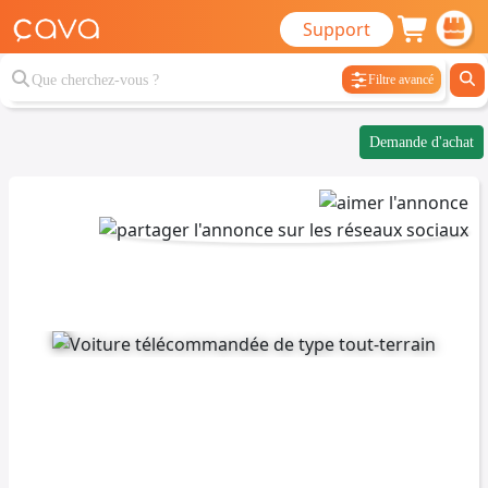
Support
Filtre avancé
Demande d'achat