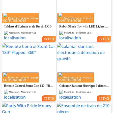
Paiement à la livraison
Paiement à la livraison
Tablette d'Ecriture et de Dessin LCD
Robot Shark Toy with LED Lights and Music
Medenine , Médenine ville
Medenine , Médenine ville
19 TND
35 TND
Paiement à la livraison
Paiement à la livraison
Remote Control Stunt Car, 180° Flipped, 360°
Calamar dansant électrique à détection de gravité
Medenine , Médenine ville
Medenine , Médenine ville
75 TND
35 TND