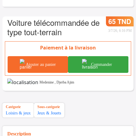
65 TND
Voiture télécommandée de
type tout-terrain
3/7/26, 6:16 PM
Paiement à la livraison
Ajouter au panier
Commander
Medenine
,
Djerba Ajim
Catégorie
Sous-catégorie
Loisirs & jeux
Jeux & Jouets
Description