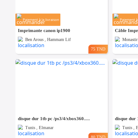
Paiement à la livraison
Paiement à 
Imprimante canon ip1900
Ben Arous , Hammam Lif
Monastir 
75 TND
disque dur 1tb pc /ps3/4/xbox360.....
disque dur 
Tunis , Elmanar
Tunis , 
80 TND