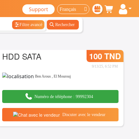
Support
Filtre avancé
Rechercher
HDD SATA
100 TND
9/13/25, 6:52 PM
Ben Arous
,
El Mourouj
Numéro de téléphone :
99992304
Discuter avec le vendeur