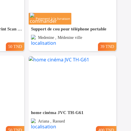
Paiement à la livraison
Imprimante HP Deskjet 2135 Print Scan Copy
Support de cou pour téléphone portable
Medenine , Médenine ville
50 TND
39 TND
home cinéma JVC TH-G61
Ariana , Raoued
50 TND
400 TND