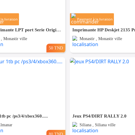
la livraison
Paiement à la livraison
Câble Imprimante LPT port Serie Original HP
, Monastir ville
Monastir , Monastir ville
50 TND
1tb pc /ps3/4/xbox360.....
Jeux PS4/DIRT RALLY 2.0
Elmanar
Siliana , Siliana ville
80 TND