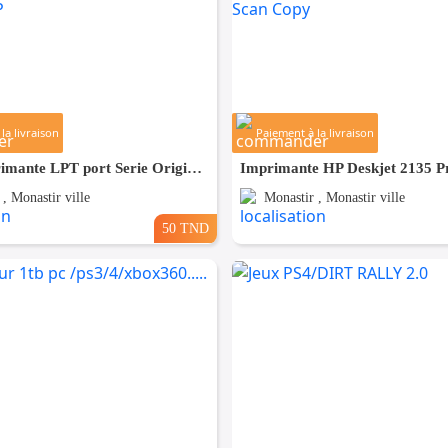
la livraison
Paiement à la livraison
Câble Imprimante LPT port Serie Original HP
, Monastir ville
Monastir , Monastir ville
50 TND