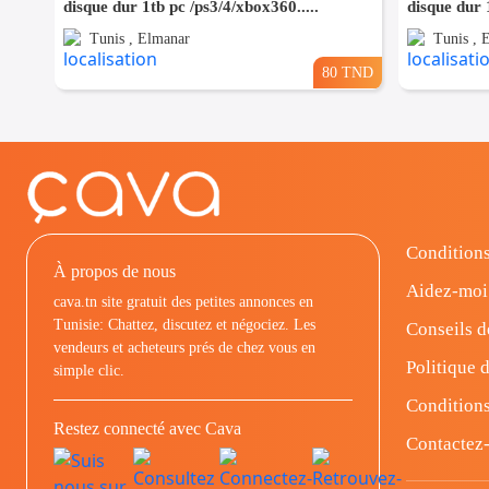
disque dur 1tb pc /ps3/4/xbox360.....
disque dur 
Tunis , Elmanar
Tunis , 
80 TND
Conditions
À propos de nous
Aidez-moi
cava.tn site gratuit des petites annonces en
Tunisie: Chattez, discutez et négociez. Les
Conseils d
vendeurs et acheteurs prés de chez vous en
Politique d
simple clic.
Conditions
Restez connecté avec Cava
Contactez