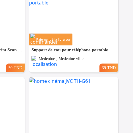
Paiement à la livraison
Imprimante HP Deskjet 2135 Print Scan Copy
Support de cou pour téléphone portable
Medenine , Médenine ville
50 TND
39 TND