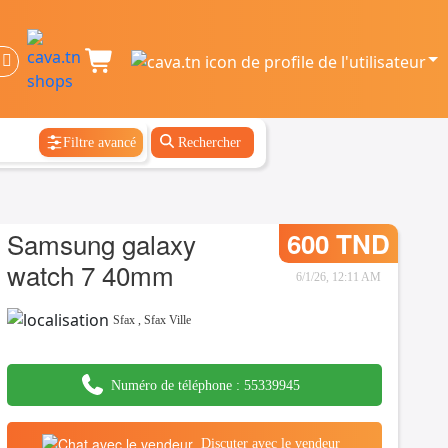
Filtre avancé
Rechercher
Samsung galaxy
600 TND
watch 7 40mm
6/1/26, 12:11 AM
Sfax
,
Sfax Ville
Numéro de téléphone :
55339945
Discuter avec le vendeur