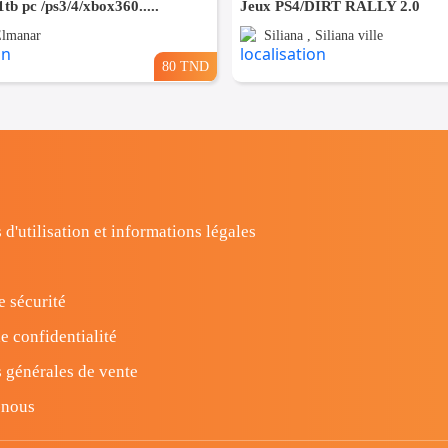
1tb pc /ps3/4/xbox360.....
Jeux PS4/DIRT RALLY 2.0
Elmanar
Siliana , Siliana ville
80 TND
 d'utilisation et informations légales
e sécurité
e confidentialité
 générales de vente
-nous