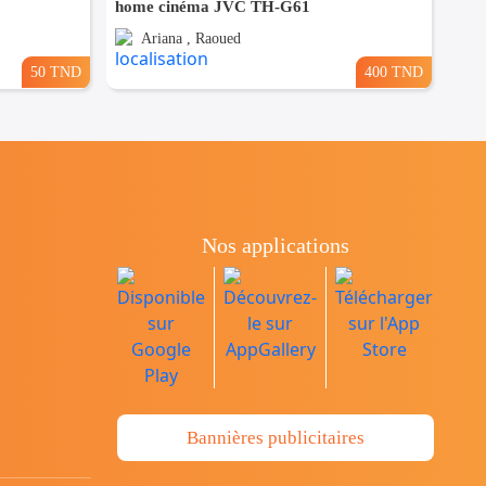
home cinéma JVC TH-G61
Ariana , Raoued
50 TND
400 TND
Nos applications
Bannières publicitaires