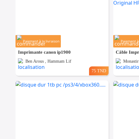
Paiement à la livraison
Paiement à 
Imprimante canon ip1900
Ben Arous , Hammam Lif
Monastir 
75 TND