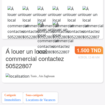
1.500 TND
Á louer un local
commercial contactez
6/29/26, 12:48 AM
50522807
Tunis
,
Ain Zaghouan
Catégorie
Sous-catégorie
Immobiliers
Locations de Vacances