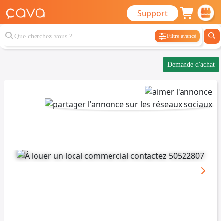
Support
Filtre avancé
Demande d'achat