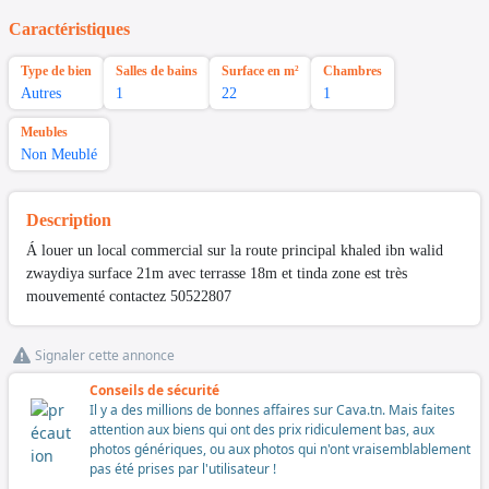
Caractéristiques
Type de bien
Salles de bains
Surface en m²
Chambres
Autres
1
22
1
Meubles
Non Meublé
Description
Á louer un local commercial sur la route principal khaled ibn walid
zwaydiya surface 21m avec terrasse 18m et tinda zone est très
mouvementé contactez 50522807
Signaler cette annonce
Conseils de sécurité
Il y a des millions de bonnes affaires sur Cava.tn. Mais faites
attention aux biens qui ont des prix ridiculement bas, aux
photos génériques, ou aux photos qui n'ont vraisemblablement
pas été prises par l'utilisateur !