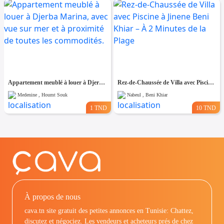
Appartement meublé à louer à Djerba Marina, avec vue sur mer et à proximité de toutes les commodités.
Rez-de-Chaussée de Villa avec Piscine à Jinene Beni Khiar – À 2 Minutes de la Plage
Medenine , Houmt Souk
Nabeul , Beni Khiar
1 TND
10 TND
À propos de nous
cava.tn site gratuit des petites annonces en Tunisie: Chattez,
discutez et négociez. Les vendeurs et acheteurs prés de chez