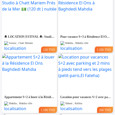
🔔 LOCATION ESTIVAL 🔔: Studio à Chatt Mariem Prés de la Mer 💵 (120 dt ) nuitée
Pour vacance S+3 à Résidence El Ons à Baghdedi Mahdia
Sousse , Chatt Meriem
Mahdia , Mahdia ville
120 TND
1.200 TND
Appartement S+2 à louer à la Résidence El Ons Baghdedi Mahdia
Location pour vacances S+2 avec parking et 2 mins à pieds tend vers les plages (petit-paris,El Fateha)
Mahdia , Mahdia ville
Nabeul , Kelibia
1.100 TND
200 TND