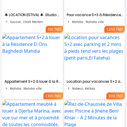
🔔 LOCATION ESTIVAL 🔔: Studio à Chatt Mariem Prés de la Mer 💵 (120 dt ) nuitée
Pour vacance S+3 à Résidence El Ons à Baghdedi Mahdia
Sousse , Chatt Meriem
Mahdia , Mahdia ville
120 TND
1.200 TND
Appartement S+2 à louer à la Résidence El Ons Baghdedi Mahdia
Location pour vacances S+2 avec parking et 2 mins à pieds tend vers les plages (petit-paris,El Fateha)
Mahdia , Mahdia ville
Nabeul , Kelibia
1.100 TND
200 TND