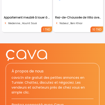
Appartement meublé à louer à Djerba Marina, avec vue sur mer et à proximité de toutes les commodités.
Rez-de-Chaussée de Villa avec Piscine à Jinene Beni Khiar – À 2 Minutes de la Plage
Medenine , Houmt Souk
Nabeul , Beni Khiar
1 TND
10 TND
À propos de nous
cava.tn site gratuit des petites annonces en
Tunisie: Chattez, discutez et négociez. Les
vendeurs et acheteurs prés de chez vous en
simple clic.
Restez connecté avec Cava