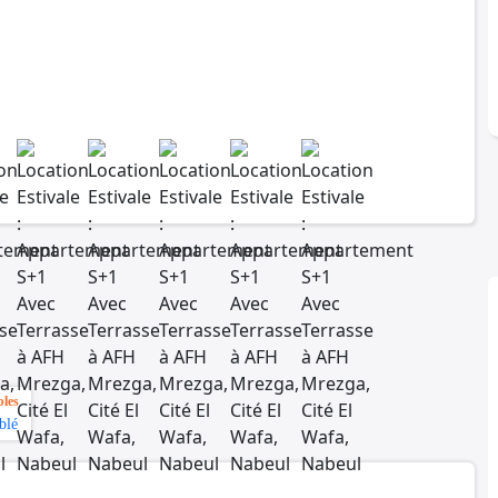
les
blé