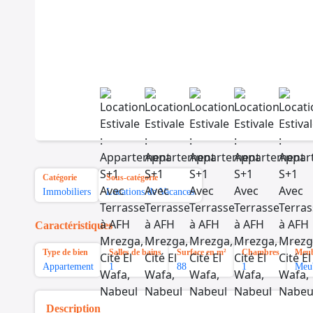
Catégorie
Sous-catégorie
Immobiliers
Locations de Vacances
Caractéristiques
Type de bien
Salles de bains
Surface en m²
Chambres
Meub
Appartement
1
88
1
Meu
Description