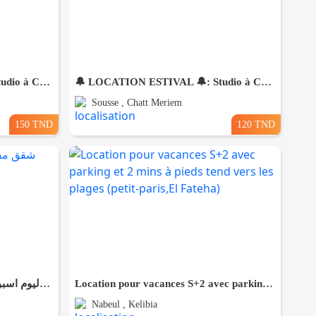
🔔 LOCATION ESTIVAL 🔔: Studio à Chatt Mariem Prés de la Mer 💵 (150 dt ) nuitée
🔔 LOCATION ESTIVAL 🔔: Studio à Chatt Mariem Prés de la Mer 💵 (120 dt ) nuitée
Sousse , Chatt Meriem
150 TND
120 TND
شقق مفروشة للايجار باليوم اسبوع في تونس العاصمة 100/120/90
Location pour vacances S+2 avec parking et 2 mins à pieds tend vers les plages (petit-paris,El Fateha)
Nabeul , Kelibia