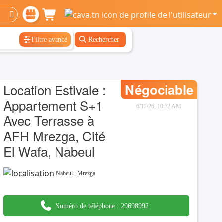
Filtre avancé
Rechercher
Location Estivale :
Négociable
Appartement S+1
6/12/26, 10:32 AM
Avec Terrasse à
AFH Mrezga, Cité
El Wafa, Nabeul
Nabeul
,
Mrezga
Numéro de téléphone :
29698992