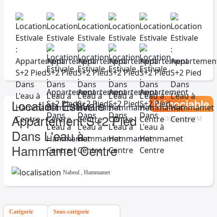
Négociable
Location Estivale :
Appartement S+2 Pied
6/3/26, 12:04 PM
Dans L'eau à
Hammamet Centre
Nabeul
,
Hammamet
Catégorie
Sous-catégorie