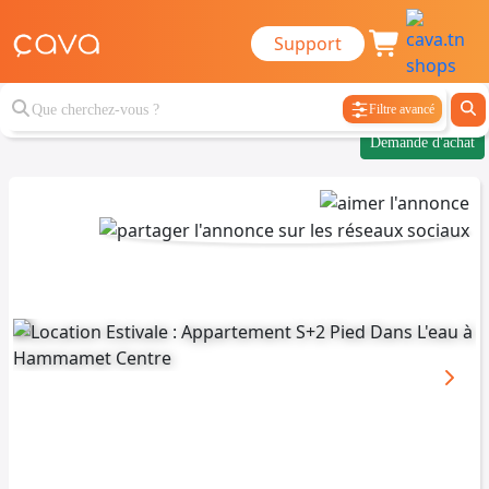
Support
Filtre avancé
Demande d'achat