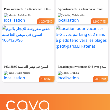
Pour vacance S+3 à Résidence El Ons à Baghdedi Mahdia
Appartement S+2 à louer à la Résidence El Ons Baghdedi Mahdia
Mahdia , Mahdia ville
Mahdia , Mahdia ville
1.200 TND
1.100 TND
شقق مفروشة للايجار باليوم اسبوع في تونس العاصمة 100/120/90
Location pour vacances S+2 avec parking et 2 mins à pieds tend vers les plages (petit-paris,El Fateha)
Tunis , Tunis Medina
Nabeul , Kelibia
100 TND
200 TND