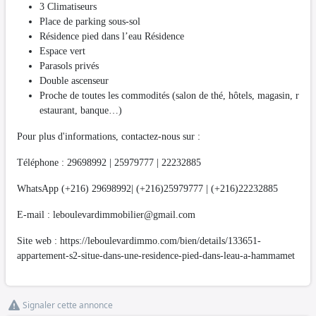
3 Climatiseurs
Place de parking sous-sol
Résidence pied dans l’eau Résidence
Espace vert
Parasols privés
Double ascenseur
Proche de toutes les commodités (salon de thé, hôtels, magasin, r
estaurant, banque…)
Pour plus d'informations, contactez-nous sur :
Téléphone : 29698992­ | 25979777 | 22232885
WhatsApp (+216) 29698992| (+216)25979777 | (+216)22232885
E-mail :
leboulevardimmobilier@gmail.com
Site web : https://leboulevardimmo.com/bien/details/133651-
appartement-s2-situe-dans-une-residence-pied-dans-leau-a-hammamet
Signaler cette annonce