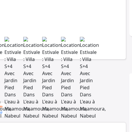
es
lé