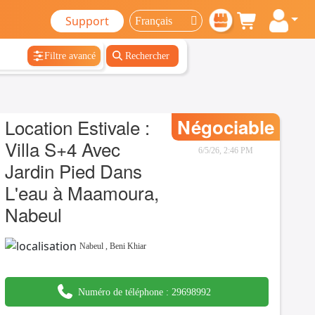
Support
Filtre avancé
Rechercher
Location Estivale :
Négociable
Villa S+4 Avec
6/5/26, 2:46 PM
Jardin Pied Dans
L'eau à Maamoura,
Nabeul
Nabeul
,
Beni Khiar
Numéro de téléphone :
29698992