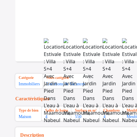
Catégorie
Sous-catégorie
Immobiliers
Locations de Vacances
Caractéristiques
Type de bien
Salles de bains
Surface en m²
Chambres
Meubl
Maison
4
550
4
Meub
Description