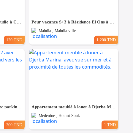
🔔 LOCATION ESTIVAL 🔔: Studio à Chatt Mariem Prés de la Mer 💵 (120 dt ) nuitée
Pour vacance S+3 à Résidence El Ons à Baghdedi Mahdia
Mahdia , Mahdia ville
120 TND
1.200 TND
Location pour vacances S+2 avec parking et 2 mins à pieds tend vers les plages (petit-paris,El Fateha)
Appartement meublé à louer à Djerba Marina, avec vue sur mer et à proximité de toutes les commodités.
Medenine , Houmt Souk
200 TND
1 TND