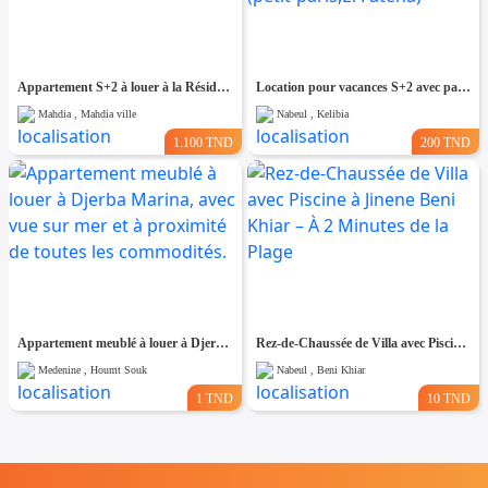
Appartement S+2 à louer à la Résidence El Ons Baghdedi Mahdia
Location pour vacances S+2 avec parking et 2 mins à pieds tend vers les plages (petit-paris,El Fateha)
Mahdia , Mahdia ville
Nabeul , Kelibia
1.100 TND
200 TND
Appartement meublé à louer à Djerba Marina, avec vue sur mer et à proximité de toutes les commodités.
Rez-de-Chaussée de Villa avec Piscine à Jinene Beni Khiar – À 2 Minutes de la Plage
Medenine , Houmt Souk
Nabeul , Beni Khiar
1 TND
10 TND