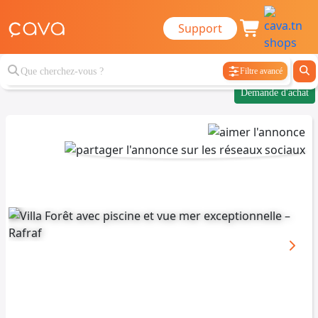
Support
Filtre avancé
Demande d'achat