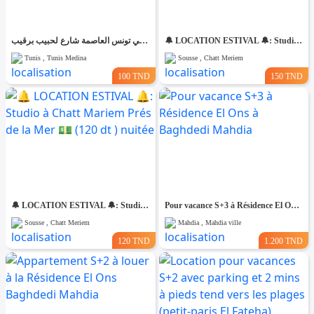
شقق مفروش آخر طراز في تونس العاصمة شارع لحبيب برقيب
🔔 LOCATION ESTIVAL 🔔: Studio à Chatt Mariem Prés de la Mer 💵 (150 dt ) nuitée
Tunis , Tunis Medina
Sousse , Chatt Meriem
100 TND
150 TND
🔔 LOCATION ESTIVAL 🔔: Studio à Chatt Mariem Prés de la Mer 💵 (120 dt ) nuitée
Pour vacance S+3 à Résidence El Ons à Baghdedi Mahdia
Sousse , Chatt Meriem
Mahdia , Mahdia ville
120 TND
1.200 TND