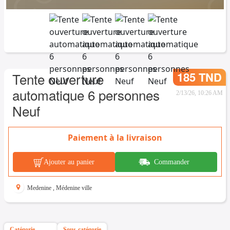
185 TND
Tente ouverture
automatique 6 personnes
2/13/26, 10:26 AM
Neuf
Paiement à la livraison
Ajouter au panier
Commander
Medenine
,
Médenine ville
Catégorie
Sous-catégorie