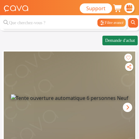
Support
Filtre avancé
Demande d'achat