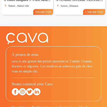
A Vendre Bungalow S+1 Avec Jardin à Club Farah, Nabeul
À VENDRE SUPERBE VILLA DE 760 m² À KHZEMA OUEST
Nabeul , Nabeul ville
Sousse , Khezama
550.000 TND
1.500.000 TND
À propos de nous
cava.tn site gratuit des petites annonces en Tunisie: Chattez,
discutez et négociez. Les vendeurs et acheteurs prés de chez
vous en simple clic.
Restez connecté avec Cava