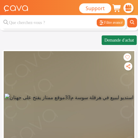
Support
Filtre avancé
Demande d'achat