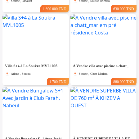
Sousse , Msaken
Sousse , Sousse Jawhara
1.690.000 TND
630.000 TND
Villa S+4 à La Soukra MVL1005
A Vendre villa avec piscine a chatt_mariem pré résidence Costa
Ariana , Soukra
Sousse , Chatt Meriem
1.700 TND
880.000 TND