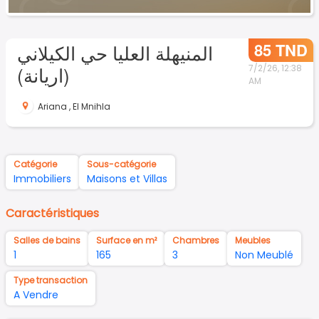
85 TND
المنيهلة العليا حي الكيلاني
(اريانة)
7/2/26, 12:38
AM
Ariana
,
El Mnihla
Catégorie
Sous-catégorie
Immobiliers
Maisons et Villas
Caractéristiques
Salles de bains
Surface en m²
Chambres
Meubles
1
165
3
Non Meublé
Type transaction
A Vendre