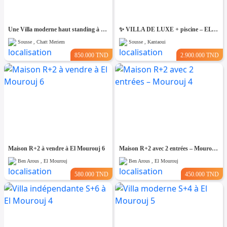
Une Villa moderne haut standing à Chatt Mariem Sousse Vue mer
​✨ VILLA DE LUXE + piscine – EL KANTAOUI, SOUSSE
Sousse , Chatt Meriem
Sousse , Kantaoui
850.000 TND
2.900.000 TND
Maison R+2 à vendre à El Mourouj 6
Maison R+2 avec 2 entrées – Mourouj 4
Ben Arous , El Mourouj
Ben Arous , El Mourouj
580.000 TND
450.000 TND