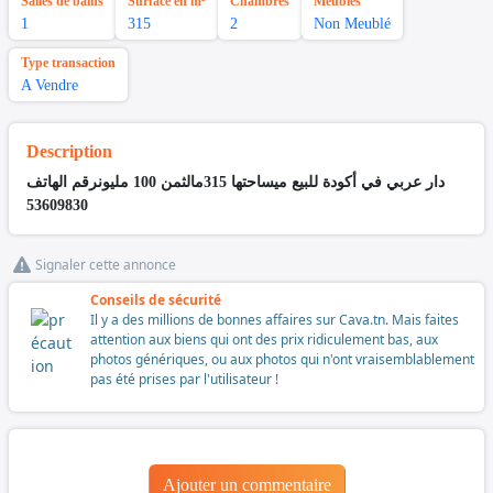
Salles de bains
Surface en m²
Chambres
Meubles
1
315
2
Non Meublé
Type transaction
A Vendre
Description
دار عربي في أكودة للبيع ميساحتها 315م
الثمن 100 مليون
رقم الهاتف
53609830
Signaler cette annonce
Conseils de sécurité
Il y a des millions de bonnes affaires sur Cava.tn. Mais faites
attention aux biens qui ont des prix ridiculement bas, aux
photos génériques, ou aux photos qui n'ont vraisemblablement
pas été prises par l'utilisateur !
Ajouter un commentaire