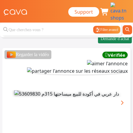
Support
Filtre avancé
Demande d'achat
Regarder la vidéo
Vérifiée