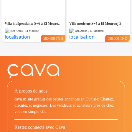
Villa indépendante S+6 à El Mourouj 4
Villa moderne S+4 à El Mourouj 5
Ben Arous , El Mourouj
Ben Arous , El Mourouj
580.000 TND
580.000 TND
À propos de nous
cava.tn site gratuit des petites annonces en Tunisie: Chattez,
discutez et négociez. Les vendeurs et acheteurs prés de chez
vous en simple clic.
Restez connecté avec Cava