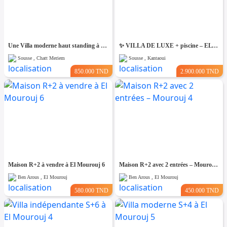
Une Villa moderne haut standing à Chatt Mariem Sousse Vue mer
​✨ VILLA DE LUXE + piscine – EL KANTAOUI, SOUSSE
Sousse , Chatt Meriem
Sousse , Kantaoui
850.000 TND
2.900.000 TND
Maison R+2 à vendre à El Mourouj 6
Maison R+2 avec 2 entrées – Mourouj 4
Ben Arous , El Mourouj
Ben Arous , El Mourouj
580.000 TND
450.000 TND