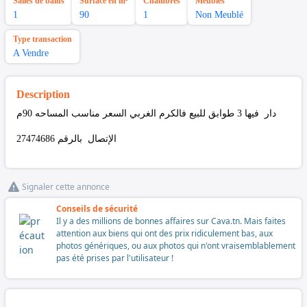
Salles de bains
Surface en m²
Chambres
Meubles
1
90
1
Non Meublé
Type transaction
A Vendre
Description
دار فيها 3 طوابق للبيع فالكرم الغربي السعر مناسب المساحه 90م
الإتصال بالرقم 27474686
Signaler cette annonce
Conseils de sécurité
Il y a des millions de bonnes affaires sur Cava.tn. Mais faites
attention aux biens qui ont des prix ridiculement bas, aux
photos génériques, ou aux photos qui n'ont vraisemblablement
pas été prises par l'utilisateur !