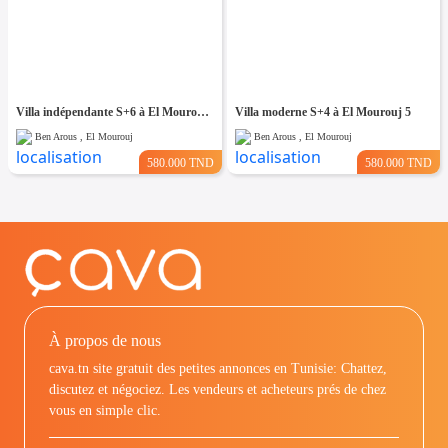
Villa indépendante S+6 à El Mourouj 4
Villa moderne S+4 à El Mourouj 5
Ben Arous , El Mourouj
Ben Arous , El Mourouj
580.000 TND
580.000 TND
À propos de nous
cava.tn site gratuit des petites annonces en Tunisie: Chattez,
discutez et négociez. Les vendeurs et acheteurs prés de chez
vous en simple clic.