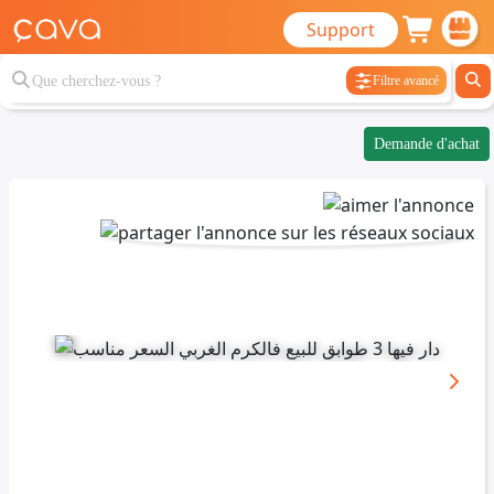
Support
Filtre avancé
Demande d'achat