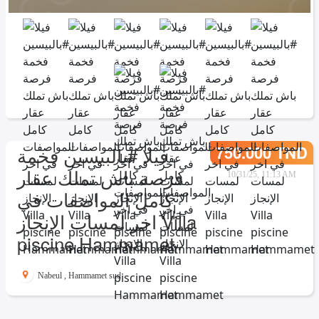
750.000 TND
فيلا #بالبيسين فخمة
فرصة باش تملك عقار
10/31/25, 11:13 AM
كامل المواصفات في
اخر لمسات الإنجاز Villa
piscine Hammamet
Nabeul
,
Hammamet sud