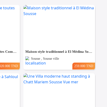
Maison à Hergla, Proche de toutes Commodités
Maison style traditionnel à El Médina Sousse
Sousse , Sousse ville
320.000 TND
259.000 TND