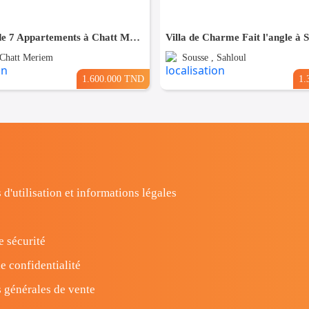
Résidence de 7 Appartements à Chatt Mariem prés de la Mer
Villa de Charme Fait l'angle à 
 Chatt Meriem
Sousse , Sahloul
1.600.000 TND
1.
 d'utilisation et informations légales
e sécurité
e confidentialité
 générales de vente