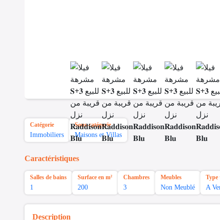
Catégorie
Sous-catégorie
Immobiliers
Maisons et Villas
Caractéristiques
Salles de bains
Surface en m²
Chambres
Meubles
Type 
1
200
3
Non Meublé
A Ve
Description