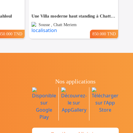
Sahloul
Une Villa moderne haut standing à Chatt Mariem Sousse Vue mer
Sousse , Chatt Meriem
350.000 TND
850.000 TND
Nos applications