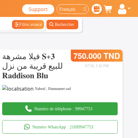
Support
Filtre avancé
Rechercher
فيلا مشرهة 𝐒+𝟑
750.000 TND
للبيع قريبة من نزل
5/7/26, 1:42 PM
𝐑𝐚𝐝𝐝𝐢𝐬𝐨𝐧 𝐁𝐥𝐮
Nabeul
,
Hammamet sud
Numéro de téléphone :
99947753
Numéro WhatsApp :
21699947753