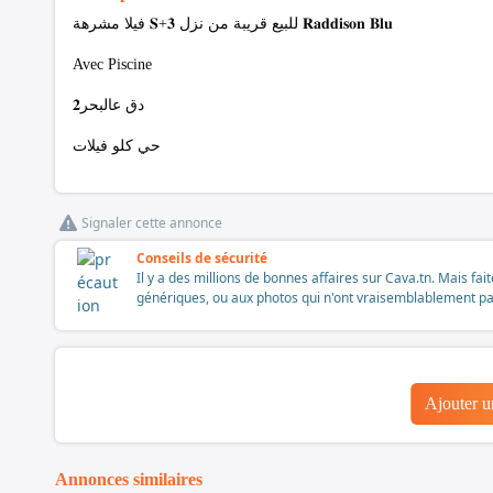
فيلا مشرهة 𝐒+𝟑 للبيع قريبة من نزل 𝐑𝐚𝐝𝐝𝐢𝐬𝐨𝐧 𝐁𝐥𝐮
Avec Piscine
𝟐دق عالبحر
حي كلو فيلات
Signaler cette annonce
Conseils de sécurité
Il y a des millions de bonnes affaires sur Cava.tn. Mais fai
génériques, ou aux photos qui n'ont vraisemblablement pas é
Ajouter 
Annonces similaires