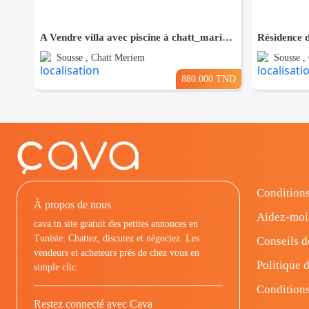
A Vendre villa avec piscine à chatt_mariem pré résidence Costa
Sousse , Chatt Meriem
Sousse ,
880.000 TND
Conditions
À propos de nous
Aidez-moi
cava.tn site gratuit des petites annonces en
Tunisie: Chattez, discutez et négociez. Les
Conseils d
vendeurs et acheteurs prés de chez vous en
Politique d
simple clic.
Conditions
Restez connecté avec Cava