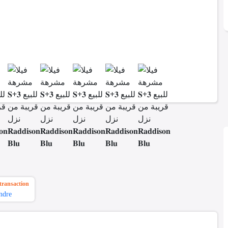
transaction
ndre