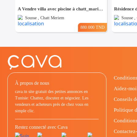
A Vendre villa avec piscine à chatt_mariem pré résidence Costa
Sousse , Chatt Meriem
Sousse ,
880.000 TND
Conditions
À propos de nous
Aidez-moi
cava.tn site gratuit des petites annonces en
Tunisie: Chattez, discutez et négociez. Les
Conseils d
vendeurs et acheteurs prés de chez vous en
Politique d
simple clic.
Conditions
Restez connecté avec Cava
Contactez