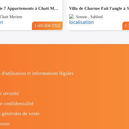
Résidence de 7 Appartements à Chatt Mariem prés de la Mer
Villa de Charme Fait l'angle à 
 Chatt Meriem
Sousse , Sahloul
1.600.000 TND
1.
 d'utilisation et informations légales
e sécurité
e confidentialité
 générales de vente
-nous