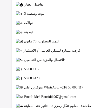
تفاصيل العقار:
3 بيوت وسطية
توالات
كوجينة
الثمن المطلوب: 78 مليون
فرصة ممتازة للسكن العائلي أو الاستثمار
للاتصال والمزيد من التفاصيل:
53 000 117
58 000 479
متوفرين على WhatsApp: +216 53 000 117
Email:
Med.Bouzidi1967@gmail.com
ملاحظة: معلوم تنقّل رمزي 10 دنانير عند المعاينة