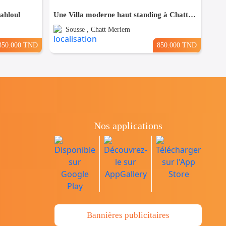
Sahloul
Une Villa moderne haut standing à Chatt Mariem Sousse Vue mer
Sousse , Chatt Meriem
350.000 TND
850.000 TND
Nos applications
Bannières publicitaires