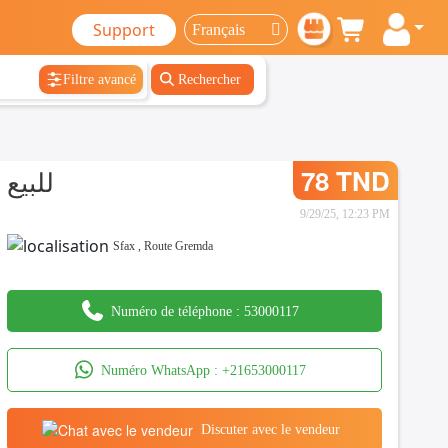
Support
Filtre avancé
Rechercher
للبيع
78 TND
9/29/25, 12:23 PM
Sfax
,
Route Gremda
Numéro de téléphone :
53000117
Numéro WhatsApp :
+21653000117
Discuter avec le vendeur