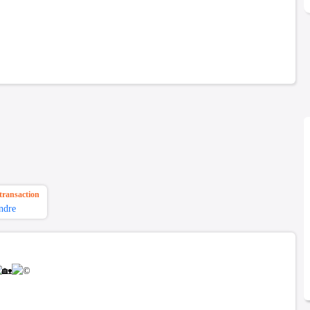
transaction
ndre