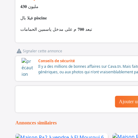
𝟒𝟑𝟎 مليون
فيلا بال 𝐩𝐢𝐬𝐜𝐢𝐧𝐞
تبعد 𝟕𝟎𝟎 م على مدخل ياسمين الحمامات
Signaler cette annonce
Conseils de sécurité
Il y a des millions de bonnes affaires sur Cava.tn. Mais fai
génériques, ou aux photos qui n'ont vraisemblablement pas é
Ajouter 
Annonces similaires