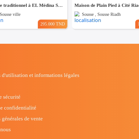
Maison style traditionnel à EL Médina Sousse ouvre sur trois rues
Maison de Plain Pied à Cité Ria
Sousse ville
Sousse , Sousse Riadh
295.000 TND
 d'utilisation et informations légales
e sécurité
e confidentialité
 générales de vente
-nous