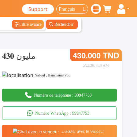
Support
Filtre avancé
Rechercher
𝟒𝟑𝟎 مليون
430.000 TND
5/22/26, 8:58 AM
Nabeul
,
Hammamet sud
Numéro de téléphone :
99947753
Numéro WhatsApp :
99947753
Discuter avec le vendeur