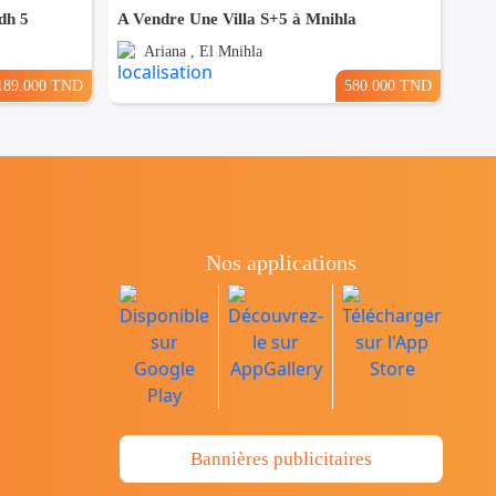
dh 5
A Vendre Une Villa S+5 à Mnihla
Ariana , El Mnihla
189.000 TND
580.000 TND
Nos applications
Bannières publicitaires