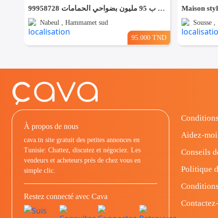
فرصصصة منزل للبيع ب 95 مليون بضواحي الحمامات 99958728
Nabeul , Hammamet sud
Sousse , 
95.000 TND
Conditions
À propos de nous
Aidez-moi
cava.tn site gratuit des petites annonces en
Tunisie: Chattez, discutez et négociez. Les
Conseils d
vendeurs et acheteurs prés de chez vous en
Politique d
simple clic.
Conditions
Restez connecté avec Cava
Contactez