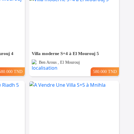
urouj 4
Villa moderne S+4 à El Mourouj 5
Ben Arous , El Mourouj
580.000 TND
580.000 TND