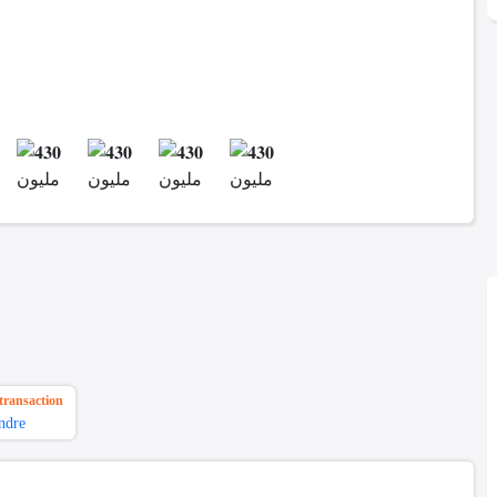
transaction
ndre