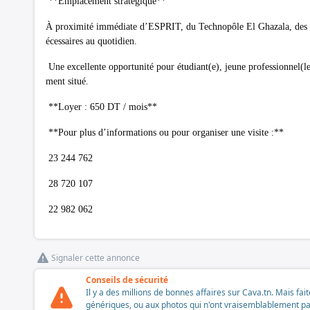
**Emplacement stratégique**
À proximité immédiate d’ESPRIT, du Technopôle El Ghazala, des un
écessaires au quotidien.
Une excellente opportunité pour étudiant(e), jeune professionnel(le
ment situé.
**Loyer : 650 DT / mois**
**Pour plus d’informations ou pour organiser une visite :**
23 244 762
28 720 107
22 982 062
Signaler cette annonce
Conseils de sécurité
Il y a des millions de bonnes affaires sur Cava.tn. Mais fai
génériques, ou aux photos qui n'ont vraisemblablement pas é