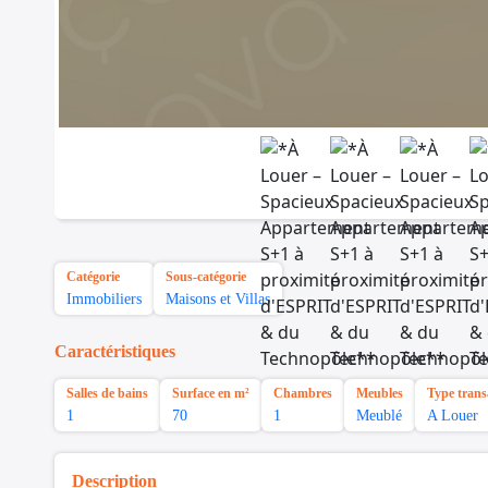
Catégorie
Sous-catégorie
Immobiliers
Maisons et Villas
Caractéristiques
Salles de bains
Surface en m²
Chambres
Meubles
Type trans
1
70
1
Meublé
A Louer
Description