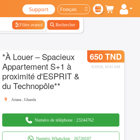
Support
Filtre avancé
Rechercher
*À Louer – Spacieux
650 TND
Appartement S+1 à
6/19/26, 10:41 AM
proximité d'ESPRIT &
du Technopôle**
Ariana
,
Ghazela
Numéro de téléphone :
23244762
Numéro WhatsApp :
26720107