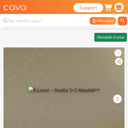
Support
Filtre avancé
Demande d'achat