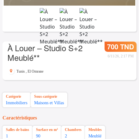
700 TND
À Louer – Studio S+2
Meublé**
6/11/26, 2:17 PM
Tunis
,
El Omrane
Catégorie
Sous-catégorie
Immobiliers
Maisons et Villas
Caractéristiques
Salles de bains
Surface en m²
Chambres
Meubles
1
90
2
Meublé