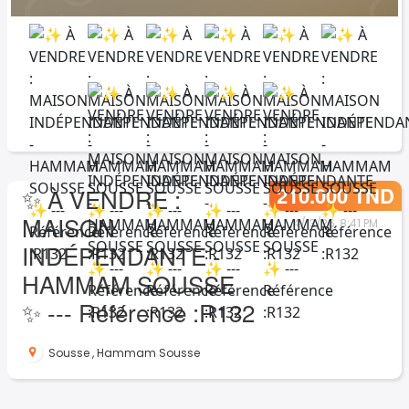
210.000 TND
✨ À VENDRE :
MAISON
4/13/26, 8:41 PM
INDÉPENDANTE -
HAMMAM SOUSSE
✨ --- Référence :R132
Sousse
,
Hammam Sousse