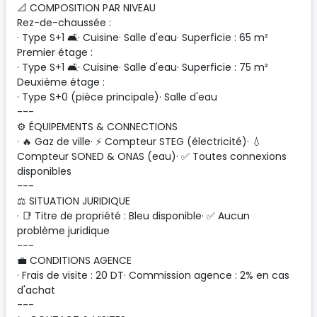
📐 COMPOSITION PAR NIVEAU
Rez-de-chaussée :
· Type S+1 🛋️· Cuisine· Salle d'eau· Superficie : 65 m²
Premier étage :
· Type S+1 🛋️· Cuisine· Salle d'eau· Superficie : 75 m²
Deuxième étage :
· Type S+0 (pièce principale)· Salle d'eau
---
⚙️ ÉQUIPEMENTS & CONNECTIONS
· 🔥 Gaz de ville· ⚡ Compteur STEG (électricité)· 💧
Compteur SONED & ONAS (eau)· ✅ Toutes connexions
disponibles
---
⚖️ SITUATION JURIDIQUE
· 📑 Titre de propriété : Bleu disponible· ✅ Aucun
problème juridique
---
💼 CONDITIONS AGENCE
· Frais de visite : 20 DT· Commission agence : 2% en cas
d'achat
---