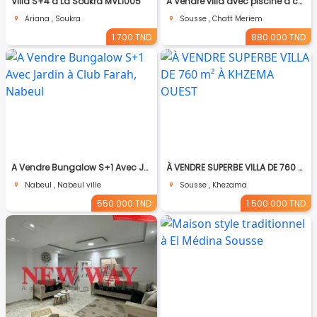
Villa S+4 à La Soukra MVL1005
A Vendre villa avec piscine a chatt_mariem pré résidence Costa
Ariana , Soukra
Sousse , Chatt Meriem
1.700 TND
880.000 TND
A Vendre Bungalow S+1 Avec Jardin à Club Farah, Nabeul
À VENDRE SUPERBE VILLA DE 760 m² À KHZEMA OUEST
Nabeul , Nabeul ville
Sousse , Khezama
550.000 TND
1.500.000 TND