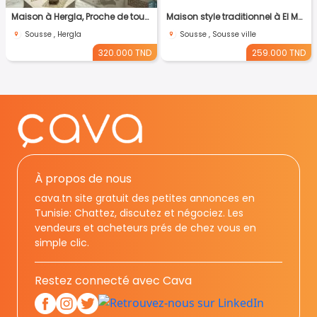
Maison à Hergla, Proche de toutes Commodités
Maison style traditionnel à El Médina Sousse
Sousse , Hergla
Sousse , Sousse ville
320.000 TND
259.000 TND
À propos de nous
cava.tn site gratuit des petites annonces en
Tunisie: Chattez, discutez et négociez. Les
vendeurs et acheteurs prés de chez vous en
simple clic.
Restez connecté avec Cava