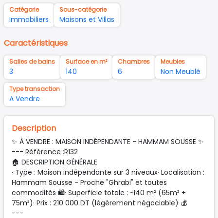
Catégorie
Sous-catégorie
Immobiliers
Maisons et Villas
Caractéristiques
Salles de bains
Surface en m²
Chambres
Meubles
3
140
6
Non Meublé
Type transaction
A Vendre
Description
✨ À VENDRE : MAISON INDÉPENDANTE - HAMMAM SOUSSE ✨
--- Référence :R132
🏠 DESCRIPTION GÉNÉRALE
· Type : Maison indépendante sur 3 niveaux· Localisation :
Hammam Sousse - Proche "Ghrabi" et toutes
commodités 🛍️· Superficie totale : ~140 m² (65m² +
75m²)· Prix : 210 000 DT (légèrement négociable) 💰
---