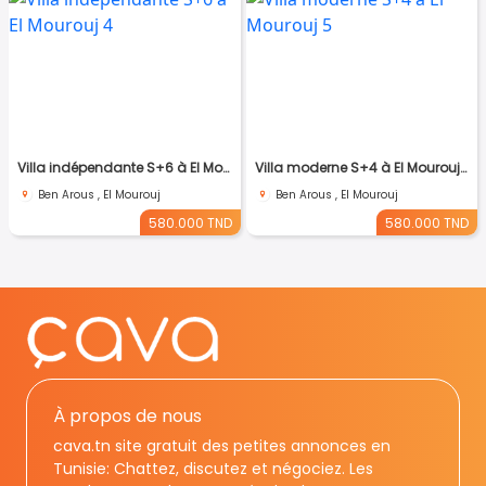
Villa indépendante S+6 à El Mourouj 4
Villa moderne S+4 à El Mourouj 5
Ben Arous , El Mourouj
Ben Arous , El Mourouj
580.000 TND
580.000 TND
À propos de nous
cava.tn site gratuit des petites annonces en
Tunisie: Chattez, discutez et négociez. Les