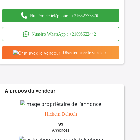
Numéro de téléphone :
+21652773876
Numéro WhatsApp :
+21698622442
Discuter avec le vendeur
À propos du vendeur
Hichem Dahech
95
Annonces