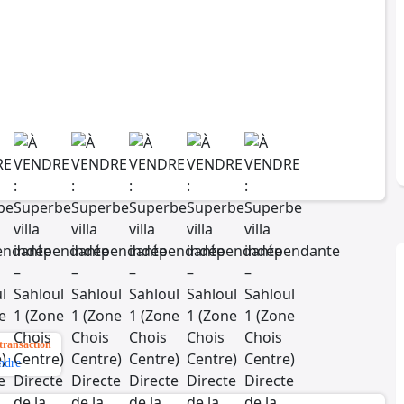
transaction
ndre