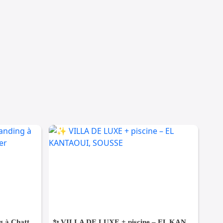
Une Villa moderne haut standing à Chatt Mariem Sousse Vue mer
​✨ VILLA DE LUXE + piscine – EL KANTAOUI, SOUSSE