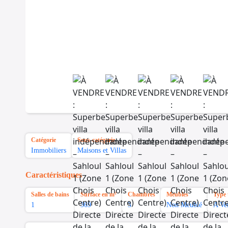
Catégorie
Sous-catégorie
Immobiliers
Maisons et Villas
Caractéristiques
Salles de bains
Surface en m²
Chambres
Meubles
Type 
1
369
3
Non Meublé
A Ve