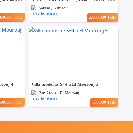
Sousse , Kantaoui
850.000 TND
2.900.000 TND
urouj 4
Villa moderne S+4 à El Mourouj 5
Ben Arous , El Mourouj
580.000 TND
580.000 TND