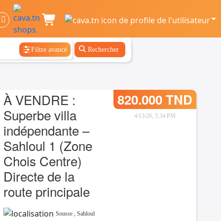
Filtre avancé
Rechercher
À VENDRE :
820.000 TND
Superbe villa
4/13/26, 5:34 PM
indépendante –
Sahloul 1 (Zone
Chois Centre)
Directe de la
route principale
Sousse
,
Sahloul