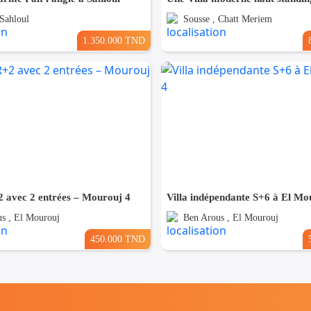
 Sahloul
Sousse , Chatt Meriem
1.350.000 TND
 avec 2 entrées – Mourouj 4
Villa indépendante S+6 à El Mo
s , El Mourouj
Ben Arous , El Mourouj
450.000 TND