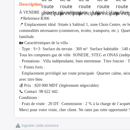
Description
À VENDRE : Superbe villa indépendante – Sahloul 1 (Zone Chois Cen
📌Reference:R306
📍 Emplacement idéal :Située à Sahloul 1, zone Chois Centre, en bo
commodités nécessaires (commerces, écoles, transports, etc.). Quarti
familiale.
🏡 Caractéristiques de la villa :
· Type : S+3· Surface du terrain : 369 m²· Surface habitable : 140 
Tous les compteurs gaz de ville SONEDE, STEG et ONAS (indépe
· Prestations : Villa indépendante, bien entretenue· Titre foncier :
✨ Points forts :
· Emplacement privilégié sur route principale· Quartier calme, sécu
avec titre bleu
💰 Prix : 820 000 MDT (légèrement négociable)
📞 Contact :98 622 442
Conditions :
· Frais de visite : 20 DT· Commission : 2 % à la charge de l’acqué
Merci pour votre visite, cher client. Ne ratez pas cette opportunité !
Signaler cette annonce