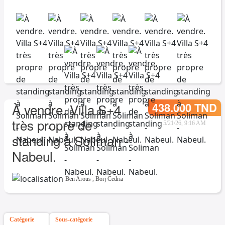
438.000 TND
À vendre. Villa S+4
très propre de
5/21/26, 9:16 AM
standing à Soliman -
Nabeul.
Ben Arous
,
Borj Cedria
Catégorie
Sous-catégorie