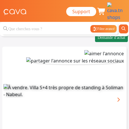
Support
Filtre avancé
Demande d'achat