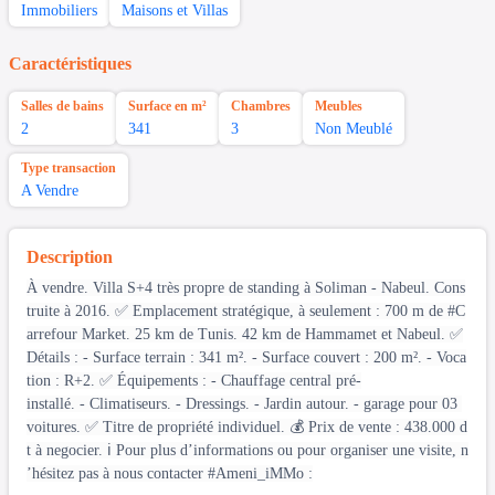
Immobiliers
Maisons et Villas
Caractéristiques
Salles de bains
Surface en m²
Chambres
Meubles
2
341
3
Non Meublé
Type transaction
A Vendre
Description
À vendre. Villa S+4 très propre de standing à Soliman - Nabeul. Cons
truite à 2016. ✅ Emplacement stratégique, à seulement : 700 m de #C
arrefour Market. 25 km de Tunis. 42 km de Hammamet et Nabeul. ✅
Détails : - Surface terrain : 341 m². - Surface couvert : 200 m². - Voca
tion : R+2. ✅ Équipements : - Chauffage central pré-
installé. - Climatiseurs. - Dressings. - Jardin autour. - garage pour 03
voitures. ✅ Titre de propriété individuel. 💰 Prix de vente : 438.000 d
t à negocier. ℹ️ Pour plus d’informations ou pour organiser une visite, n
’hésitez pas à nous contacter #Ameni_iMMo :