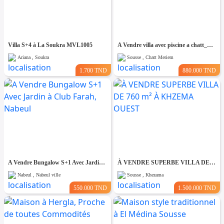
Villa S+4 à La Soukra MVL1005
A Vendre villa avec piscine a chatt_mariem pré résidence Costa
Ariana , Soukra
Sousse , Chatt Meriem
1.700 TND
880.000 TND
A Vendre Bungalow S+1 Avec Jardin à Club Farah, Nabeul
À VENDRE SUPERBE VILLA DE 760 m² À KHZEMA OUEST
Nabeul , Nabeul ville
Sousse , Khezama
550.000 TND
1.500.000 TND