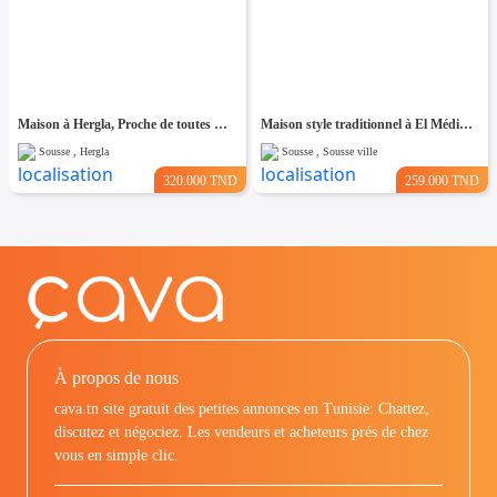
Maison à Hergla, Proche de toutes Commodités
Maison style traditionnel à El Médina Sousse
Sousse , Hergla
Sousse , Sousse ville
320.000 TND
259.000 TND
À propos de nous
cava.tn site gratuit des petites annonces en Tunisie: Chattez,
discutez et négociez. Les vendeurs et acheteurs prés de chez
vous en simple clic.