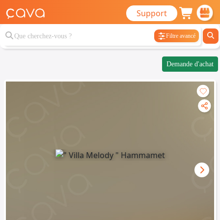
Support
Filtre avancé
Demande d'achat