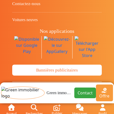
Contactez-nous
Voitures neuves
Nos applications
Bannières publicitaires
© Copyright 2014-2026 Cava.tn Limited Tous
Contact
Green immobilier
Offre
les droits sont réservés.
Publier
Acceuil
Rechercher
Messages
Profil