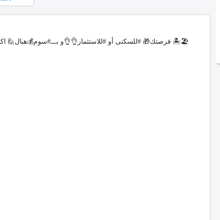
🎁#فرصتك🎁 #للسكنى أو #للاستثمار👌👌و بـــ#سوم💰هبال🙋 اكسب #عقارتحفون📣📣في منطقة راقية في #الحمامات_الجنوبية 🏝🏖