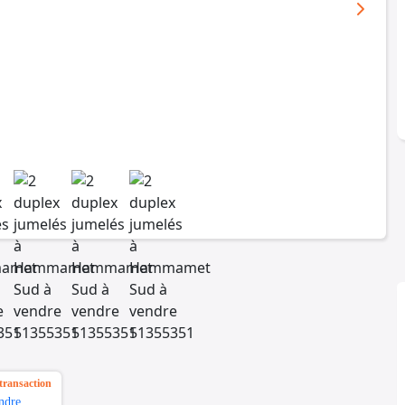
transaction
ndre