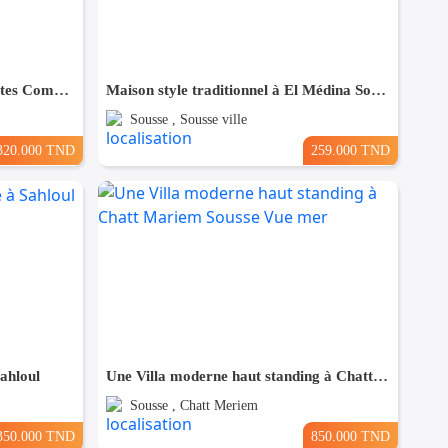
Maison à Hergla, Proche de toutes Commodités
Maison style traditionnel à El Médina Sousse
Sousse , Sousse ville
320.000 TND
259.000 TND
Sahloul
Une Villa moderne haut standing à Chatt Mariem Sousse Vue mer
Sousse , Chatt Meriem
350.000 TND
850.000 TND