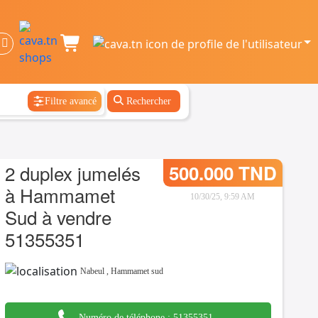
Filtre avancé
Rechercher
2 duplex jumelés
500.000 TND
à Hammamet
10/30/25, 9:59 AM
Sud à vendre
51355351
Nabeul
,
Hammamet sud
Numéro de téléphone :
51355351