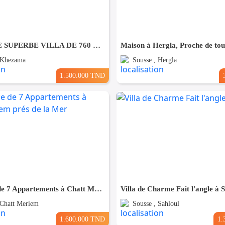
À VENDRE SUPERBE VILLA DE 760 m² À KHZEMA OUEST
 Khezama
Sousse , Hergla
1.500.000 TND
Résidence de 7 Appartements à Chatt Mariem prés de la Mer
Villa de Charme Fait l'angle à 
 Chatt Meriem
Sousse , Sahloul
1.600.000 TND
1.