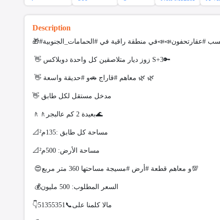
Description
👋 زوز ديار متلاصقين كل واحدة دوبلاكس S+3🔑
👋 معاهم #قاراج 🚗و #حديقة واسعة 🌿 🌿
👋 مدخل مستقل لكل طابق
🚶🚶بعيدة 2 كم عالبجر🌊
📐مساحة كل طابق :135م²
📐مساحة الأرض: 500م²
😍و معاهم قطعة #أرض #مسيجة مساحتها 360 متر مربع💯
💰السعر المطلوب: 500 مليون
👇مالا كلمنا على📞51355351