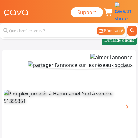
Support
Filtre avancé
Demande d'achat