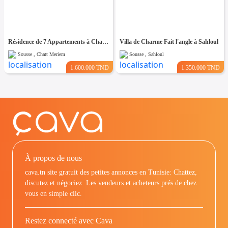
Résidence de 7 Appartements à Chatt Mariem prés de la Mer
Villa de Charme Fait l'angle à Sahloul
Sousse , Chatt Meriem
Sousse , Sahloul
1.600.000 TND
1.350.000 TND
À propos de nous
cava.tn site gratuit des petites annonces en Tunisie: Chattez,
discutez et négociez. Les vendeurs et acheteurs prés de chez
vous en simple clic.
Restez connecté avec Cava