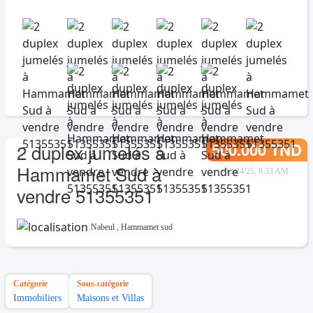
500.000 TND
2 duplex jumelés à
Hammamet Sud à
12/24/25, 8:33 AM
vendre 51355351
Nabeul
,
Hammamet sud
Catégorie
Sous-catégorie
Immobiliers
Maisons et Villas