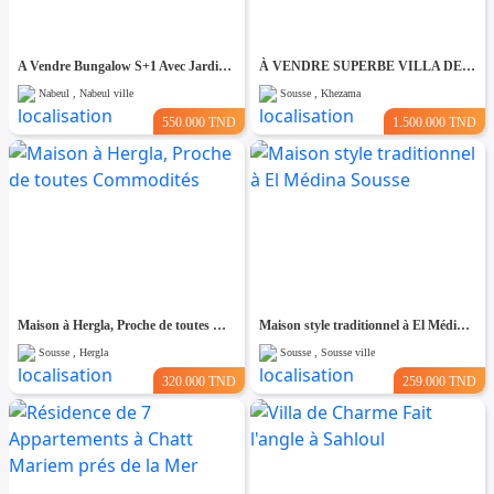
A Vendre Bungalow S+1 Avec Jardin à Club Farah, Nabeul
À VENDRE SUPERBE VILLA DE 760 m² À KHZEMA OUEST
Nabeul , Nabeul ville
Sousse , Khezama
550.000 TND
1.500.000 TND
Maison à Hergla, Proche de toutes Commodités
Maison style traditionnel à El Médina Sousse
Sousse , Hergla
Sousse , Sousse ville
320.000 TND
259.000 TND