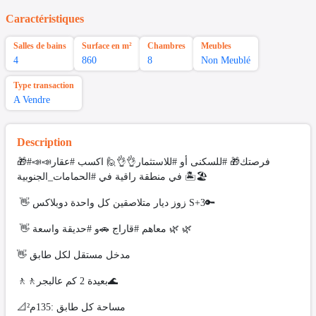
Caractéristiques
Salles de bains
Surface en m²
Chambres
Meubles
4
860
8
Non Meublé
Type transaction
A Vendre
Description
🎁#فرصتك🎁 #للسكنى أو #للاستثمار👌👌🙋 اكسب #عقار📣📣
في منطقة راقية في #الحمامات_الجنوبية 🏝🏖
👋 زوز ديار متلاصقين كل واحدة دوبلاكس S+3🔑
👋 معاهم #قاراج 🚗و #حديقة واسعة 🌿 🌿
👋 مدخل مستقل لكل طابق
🚶🚶بعيدة 2 كم عالبجر🌊
📐مساحة كل طابق :135م²