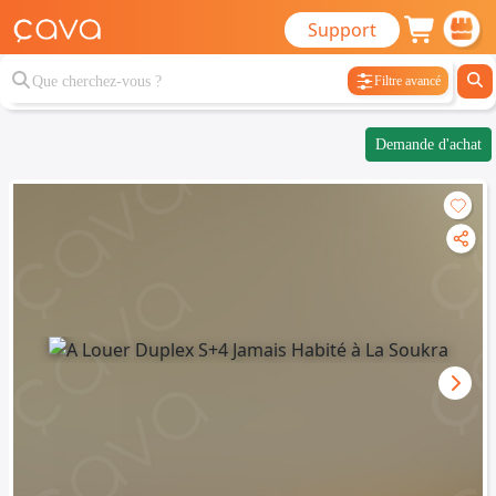
Support
Filtre avancé
Demande d'achat