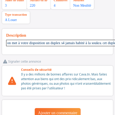
Salles de bains
Surface en m²
Chambres
Meubles
3
220
4
Non Meublé
Type transaction
A Louer
Description
on met à votre disposition un duplex s4 jamais habité à la soukra.
cet dup
Signaler cette annonce
Conseils de sécurité
Il y a des millions de bonnes affaires sur Cava.tn. Mais faites
attention aux biens qui ont des prix ridiculement bas, aux
photos génériques, ou aux photos qui n'ont vraisemblablement
pas été prises par l'utilisateur !
Ajouter un commentaire