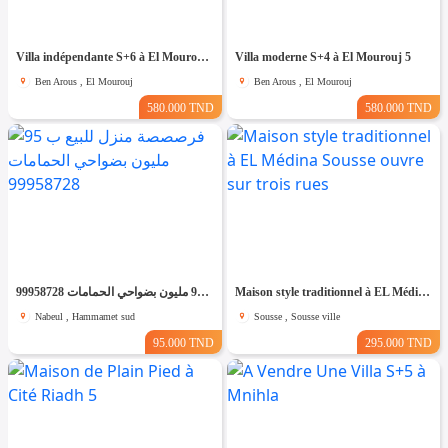
Villa indépendante S+6 à El Mourouj 4
Villa moderne S+4 à El Mourouj 5
Ben Arous , El Mourouj
Ben Arous , El Mourouj
580.000 TND
580.000 TND
فرصصصة منزل للبيع ب 95 مليون بضواحي الحمامات 99958728
Maison style traditionnel à EL Médina Sousse ouvre sur trois rues
Nabeul , Hammamet sud
Sousse , Sousse ville
95.000 TND
295.000 TND