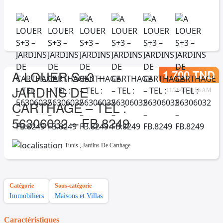
1.700 TND
A LOUER S+3 –
JARDINS DE
11/26/25, 8:56 AM
CARTHAGE – TEL :
56306032 – FB.8249
Tunis
,
Jardins De Carthage
Catégorie
Sous-catégorie
Immobiliers
Maisons et Villas
Caractéristiques