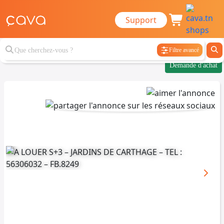
Support
Filtre avancé
Demande d'achat