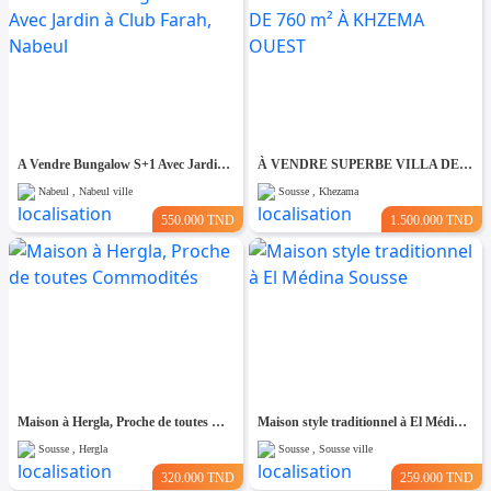
A Vendre Bungalow S+1 Avec Jardin à Club Farah, Nabeul
À VENDRE SUPERBE VILLA DE 760 m² À KHZEMA OUEST
Nabeul , Nabeul ville
Sousse , Khezama
550.000 TND
1.500.000 TND
Maison à Hergla, Proche de toutes Commodités
Maison style traditionnel à El Médina Sousse
Sousse , Hergla
Sousse , Sousse ville
320.000 TND
259.000 TND