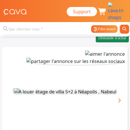
Support
Filtre avancé
Demande d'achat