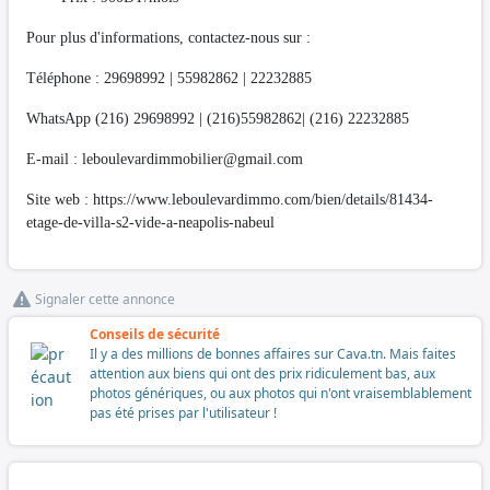
Pour plus d'informations, contactez-nous sur :
Téléphone : 29698992 | 55982862 | 22232885
WhatsApp (216) 29698992 | (216)55982862| (216) 22232885
E-mail :
leboulevardimmobilier@gmail.com
Site web : https://www.leboulevardimmo.com/bien/details/81434-
etage-de-villa-s2-vide-a-neapolis-nabeul
Signaler cette annonce
Conseils de sécurité
Il y a des millions de bonnes affaires sur Cava.tn. Mais faites
attention aux biens qui ont des prix ridiculement bas, aux
photos génériques, ou aux photos qui n'ont vraisemblablement
pas été prises par l'utilisateur !