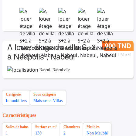
900 TND
A louer étage de villa S+2
à Néapolis , Nabeul
2/3/26, 11:30 AM
Nabeul
,
Nabeul ville
Catégorie
Sous-catégorie
Immobiliers
Maisons et Villas
Caractéristiques
Salles de bains
Surface en m²
Chambres
Meubles
1
130
2
Non Meublé