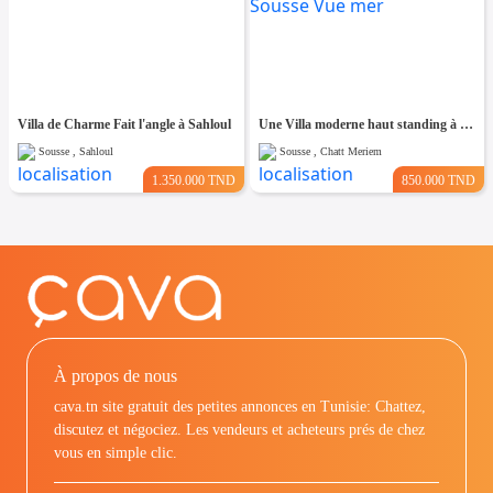
Villa de Charme Fait l'angle à Sahloul
Une Villa moderne haut standing à Chatt Mariem Sousse Vue mer
Sousse , Sahloul
Sousse , Chatt Meriem
1.350.000 TND
850.000 TND
À propos de nous
cava.tn site gratuit des petites annonces en Tunisie: Chattez,
discutez et négociez. Les vendeurs et acheteurs prés de chez
vous en simple clic.