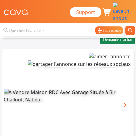
Support
Filtre avancé
Demande d'achat