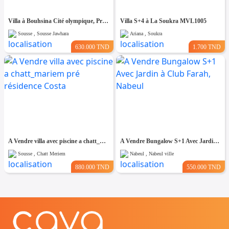
Villa à Bouhsina Cité olympique, Proche de toutes Commodités
Villa S+4 à La Soukra MVL1005
Sousse , Sousse Jawhara
Ariana , Soukra
630.000 TND
1.700 TND
A Vendre villa avec piscine a chatt_mariem pré résidence Costa
A Vendre Bungalow S+1 Avec Jardin à Club Farah, Nabeul
Sousse , Chatt Meriem
Nabeul , Nabeul ville
880.000 TND
550.000 TND