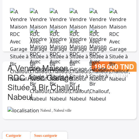
195.000 TND
A Vendre Maison
RDC Avec Garage
9/20/25, 11:22 AM
Située à Bir Challouf,
Nabeul
Nabeul
,
Nabeul ville
Catégorie
Sous-catégorie