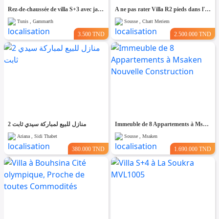
Rez-de-chaussée de villa S+3 avec jardin à Gammarth MRCL0284
A ne pas rater Villa R2 pieds dans l'eau À Chatt Mariem Sousse
Tunis , Gammarth
Sousse , Chatt Meriem
3.500 TND
2.500.000 TND
2 منازل للبيع لمباركة سيدي ثابت
Immeuble de 8 Appartements à Msaken Nouvelle Construction
Ariana , Sidi Thabet
Sousse , Msaken
380.000 TND
1.690.000 TND