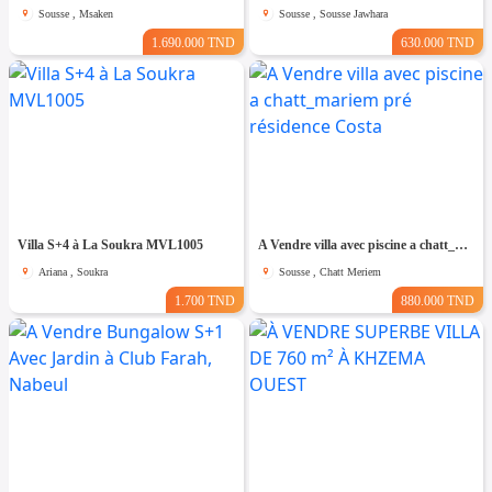
Sousse , Msaken
Sousse , Sousse Jawhara
1.690.000 TND
630.000 TND
Villa S+4 à La Soukra MVL1005
A Vendre villa avec piscine a chatt_mariem pré résidence Costa
Ariana , Soukra
Sousse , Chatt Meriem
1.700 TND
880.000 TND