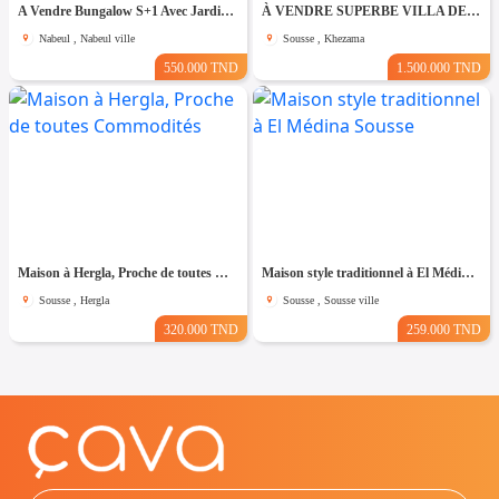
A Vendre Bungalow S+1 Avec Jardin à Club Farah, Nabeul
À VENDRE SUPERBE VILLA DE 760 m² À KHZEMA OUEST
Nabeul , Nabeul ville
Sousse , Khezama
550.000 TND
1.500.000 TND
Maison à Hergla, Proche de toutes Commodités
Maison style traditionnel à El Médina Sousse
Sousse , Hergla
Sousse , Sousse ville
320.000 TND
259.000 TND