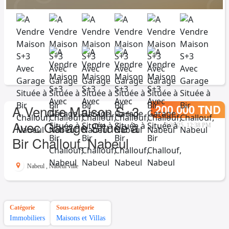
200.000 TND
A Vendre Maison S+3
Avec Garage Située à
8/30/25, 12:38 PM
Bir Challouf, Nabeul
Nabeul
,
Nabeul ville
Catégorie
Sous-catégorie
Immobiliers
Maisons et Villas