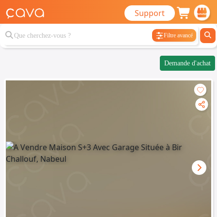
Support
Filtre avancé
Demande d'achat