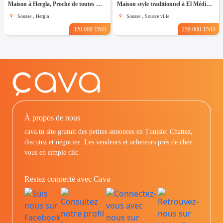
Maison à Hergla, Proche de toutes Commodités
Maison style traditionnel à El Médina Sousse
Sousse , Hergla
Sousse , Sousse ville
320.000 TND
259.000 TND
À propos de nous
cava.tn site gratuit des petites annonces en Tunisie: Chattez,
discutez et négociez. Les vendeurs et acheteurs prés de chez
vous en simple clic.
Restez connecté avec Cava