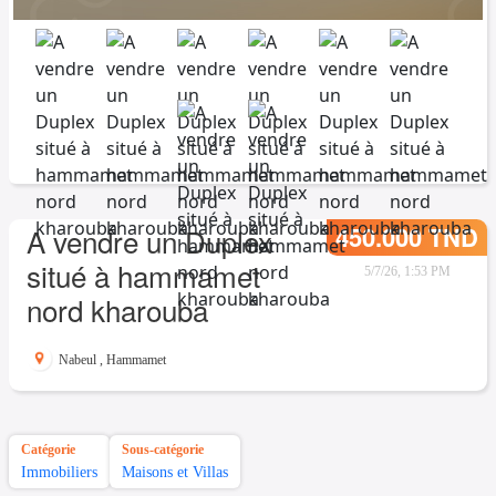
450.000 TND
A vendre un Duplex
situé à hammamet
5/7/26, 1:53 PM
nord kharouba
Nabeul
,
Hammamet
Catégorie
Sous-catégorie
Immobiliers
Maisons et Villas