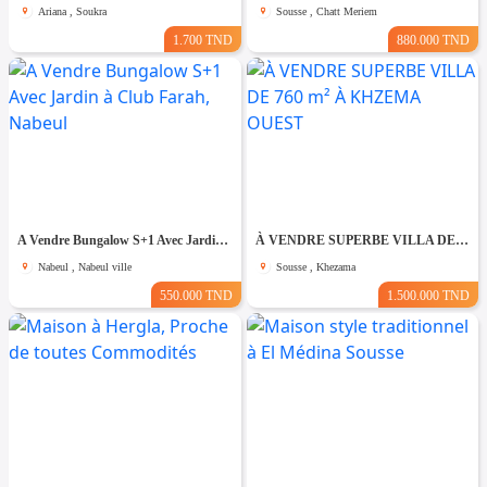
Ariana , Soukra
Sousse , Chatt Meriem
1.700 TND
880.000 TND
A Vendre Bungalow S+1 Avec Jardin à Club Farah, Nabeul
À VENDRE SUPERBE VILLA DE 760 m² À KHZEMA OUEST
Nabeul , Nabeul ville
Sousse , Khezama
550.000 TND
1.500.000 TND