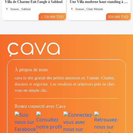
Villa de Charme Fait l'angle à Sahloul
Une Villa moderne haut standing à Chatt Mariem Sousse Vue mer
Sousse , Sahloul
Sousse , Chatt Meriem
1.350.000 TND
850.000 TND
À propos de nous
cava.tn site gratuit des petites annonces en Tunisie: Chattez,
discutez et négociez. Les vendeurs et acheteurs prés de chez
vous en simple clic.
Restez connecté avec Cava