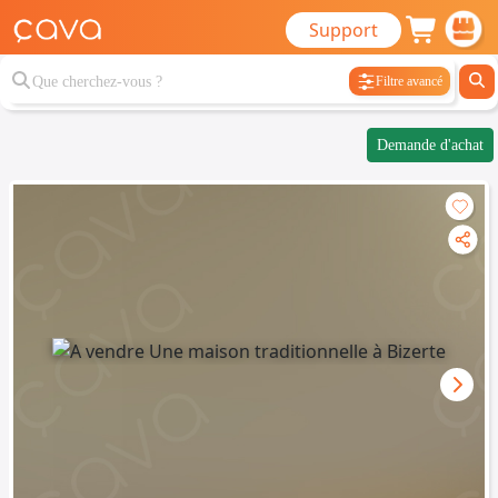
Support
Filtre avancé
Demande d'achat