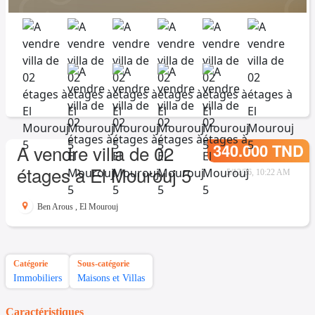
340.000 TND
A vendre villa de 02
étages à El Mourouj 5
5/12/26, 10:22 AM
Ben Arous
,
El Mourouj
Catégorie
Sous-catégorie
Immobiliers
Maisons et Villas
Caractéristiques