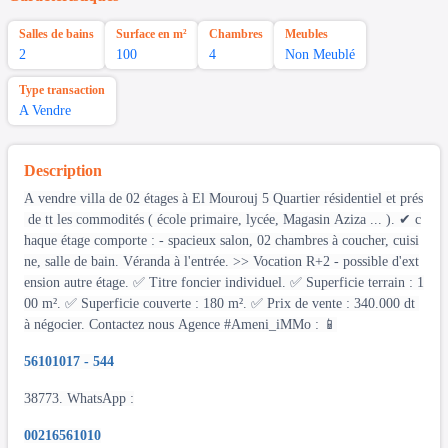
Salles de bains
Surface en m²
Chambres
Meubles
2
100
4
Non Meublé
Type transaction
A Vendre
Description
A vendre villa de 02 étages à El Mourouj 5 Quartier résidentiel et prés
de tt les commodités ( école primaire, lycée, Magasin Aziza ... ). ✔ c
haque étage comporte : - spacieux salon, 02 chambres à coucher, cuisi
ne, salle de bain. Véranda à l'entrée. >> Vocation R+2 - possible d'ext
ension autre étage. ✅ Titre foncier individuel. ✅ Superficie terrain : 1
00 m². ✅ Superficie couverte : 180 m². ✅ Prix de vente : 340.000 dt
à négocier. Contactez nous Agence #Ameni_iMMo : 📱
56101017 - 544
38773. WhatsApp :
00216561010