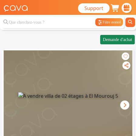
Support
Filtre avancé
Demande d'achat