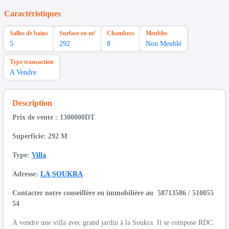
Caractéristiques
Salles de bains
Surface en m²
Chambres
Meubles
5
292
8
Non Meublé
Type transaction
A Vendre
Description
Prix de vente : 1300000DT
Superficie: 292 M
Type:
Villa
Adresse:
LA SOUKRA
Contacter notre conseillère en immobilière au 58713586 / 510055
54
A vendre une villa avec grand jardin à la Soukra. Il se compose RDC: