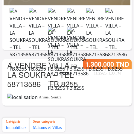
1.300.000 TND
A VENDRE VILLA –
LA SOUKRA – TEL
11/25/25, 1:30 PM
58713586 – FB.8255
Ariana
,
Soukra
Catégorie
Sous-catégorie
Immobiliers
Maisons et Villas