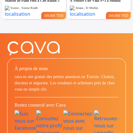
Maison de Plain Pied à Cité Riadh 5
A Vendre Une Villa S+5 à Mnihla
Sousse , Sousse Riadh
Ariana , El Mnihla
189.000 TND
580.000 TND
À propos de nous
cava.tn site gratuit des petites annonces en Tunisie: Chattez,
discutez et négociez. Les vendeurs et acheteurs prés de chez
vous en simple clic.
Restez connecté avec Cava