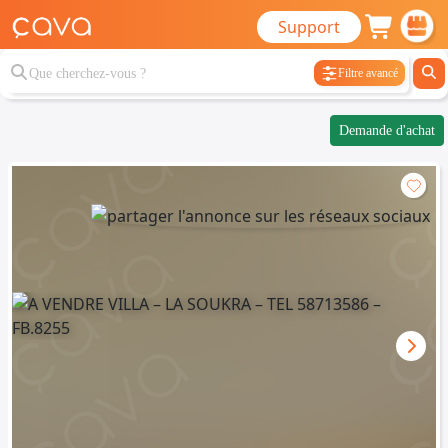
Support
Filtre avancé
Demande d'achat